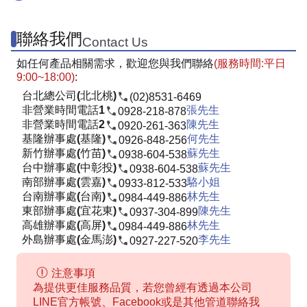
聯絡我們
Contact Us
如任何產品相關需求，歡迎您與我們聯絡
(服務時間:平日
9:00~18:00)
:
台北總公司(北北桃)
(02)8531-6469
非營業時間電話1
張先生
0928-218-878
非營業時間電話2
陳先生
0920-261-363
基隆辦事處(基隆)
何先生
0926-848-256
新竹辦事處(竹苗)
蘇先生
0938-604-538
台中辦事處(中彰投)
蘇先生
0938-604-538
南部辦事處(雲嘉)
駱小姐
0933-812-533
台南辦事處(台南)
林先生
0984-449-886
東部辦事處(宜花東)
陳先生
0937-304-899
高雄辦事處(高屏)
林先生
0984-449-886
外島辦事處(金馬澎)
李先生
0927-227-520
注意事項
為提供更佳服務品質，若您曾經有透過本公司
LINE官方帳號、Facebook或是其他管道聯絡我