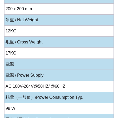
200 x 200 mm
淨重 / Net Weight
12KG
毛重 / Gross Weight
17KG
電源
電源 / Power Supply
AC 100V-264V@50HZ/ @60HZ
耗電（一般值）/Power Consumption Typ.
98 W