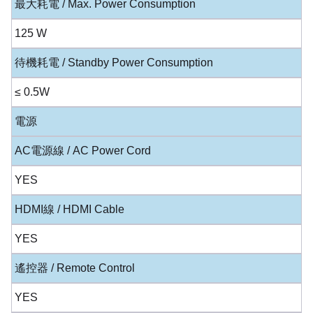
最大耗電 / Max. Power Consumption
125 W
待機耗電 / Standby Power Consumption
≤ 0.5W
電源
AC電源線 / AC Power Cord
YES
HDMI線 / HDMI Cable
YES
遙控器 / Remote Control
YES