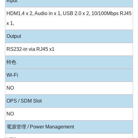
Input
HDM1.4 x 2, Audio in x 1, USB 2.0 x 2, 10/100Mbps RJ45
x 1,
Output
RS232-in via RJ45 x1
特色
Wi-Fi
NO
OPS / SDM Slot
NO
電源管理 / Power Management