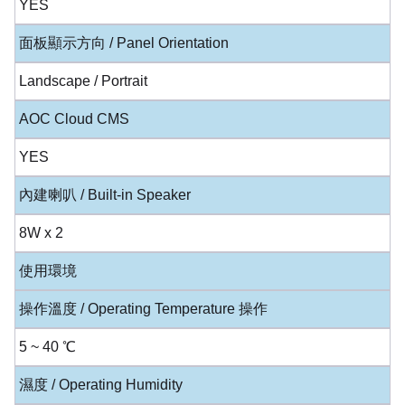
YES
面板顯示方向 / Panel Orientation
Landscape / Portrait
AOC Cloud CMS
YES
內建喇叭 / Built-in Speaker
8W x 2
使用環境
操作溫度 / Operating Temperature 操作
5 ~ 40 ℃
濕度 / Operating Humidity