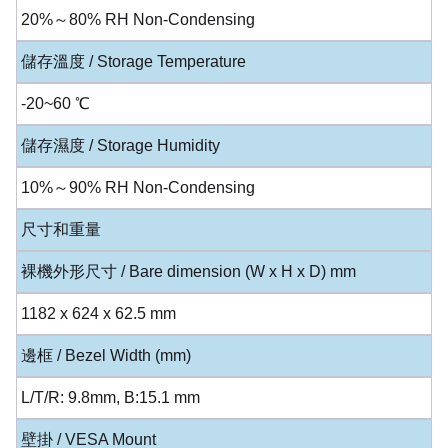
20%～80% RH Non-Condensing
儲存溫度 / Storage Temperature
-20~60 ℃
儲存濕度 / Storage Humidity
10%～90% RH Non-Condensing
尺寸和重量
裸機外形尺寸 / Bare dimension (W x H x D) mm
1182 x 624 x 62.5 mm
邊框 / Bezel Width (mm)
L/T/R: 9.8mm, B:15.1 mm
壁掛 / VESA Mount