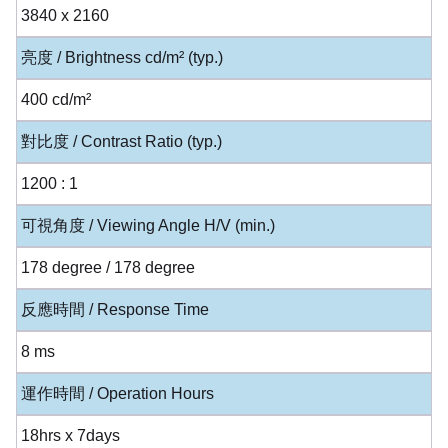
3840 x 2160
亮度 / Brightness cd/m² (typ.)
400 cd/m²
對比度 / Contrast Ratio (typ.)
1200 : 1
可視角度 / Viewing Angle H/V (min.)
178 degree / 178 degree
反應時間 / Response Time
8 ms
運作時間 / Operation Hours
18hrs x 7days