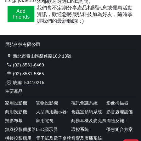
ID:@tya3953z
求都歡迎透過LINE詢問。
我們會不定期分享產品相關訊息或優惠活動
Add
資訊，歡迎您將晟弘科技加為好友，隨時掌
Friends
握我們的最新動態! : )
晟弘科技有限公司
新北市泰山區辭修路10之13號
(02) 8531-6469
(02) 8531-5865
統編: 53410215
主要產品
家用投影機
實物投影機
視訊會議系統
影像掃描器
商用投影機
大型商用顯示器
會議室預約系統
影音處理設備
投影布幕
家用電視
商務耳機及麥克風
周邊及施工
無線投影伺服器
LED顯示屏
環控系統
優惠組合方案
拼接投影應用
電子紙及電子桌牌
音響及廣播系統