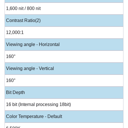
1,600 nit / 800 nit
Contrast Ratio(2)
12,000:1
Viewing angle - Horizontal
160°
Viewing angle - Vertical
160°
Bit Depth
16 bit (Internal processing 18bit)
Color Temperature - Default