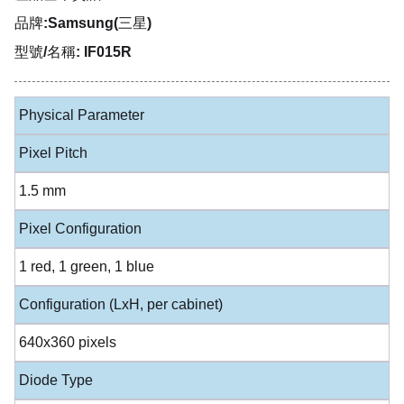
品牌:Samsung(三星)
型號/名稱: IF015R
Physical Parameter
Pixel Pitch
1.5 mm
Pixel Configuration
1 red, 1 green, 1 blue
Configuration (LxH, per cabinet)
640x360 pixels
Diode Type