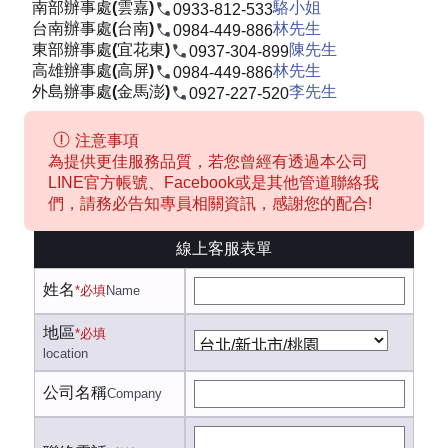
南部辦事處(雲嘉)
駱小姐
0933-812-533
台南辦事處(台南)
林先生
0984-449-886
東部辦事處(宜花東)
陳先生
0937-304-899
高雄辦事處(高屏)
林先生
0984-449-886
外島辦事處(金馬澎)
李先生
0927-227-520
注意事項
為提供更佳服務品質，若您曾經有透過本公司
LINE官方帳號、Facebook或是其他管道聯絡我
們，請務必告知專員相關資訊，感謝您的配合!
線上客服表單
姓名
*必填
Name
地區
*必填
location
公司名稱
Company