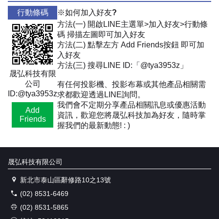
行動條碼
※如何加入好友?
方法(一) 開啟LINE主選單>加入好友>行動條
碼 掃描左圖即可加入好友
方法(二) 點擊左方 Add Friends按鈕 即可加
入好友
方法(三) 搜尋LINE ID:「@tya3953z」
晟弘科技有限
公司
有任何投影機、投影布幕或其他產品相關需
ID:@tya3953z
求都歡迎透過LINE詢問。
我們會不定期分享產品相關訊息或優惠活動
Add
資訊，歡迎您將晟弘科技加為好友，隨時掌
Friends
握我們的最新動態! : )
晟弘科技有限公司
新北市泰山區辭修路10之13號
(02) 8531-6469
(02) 8531-5865