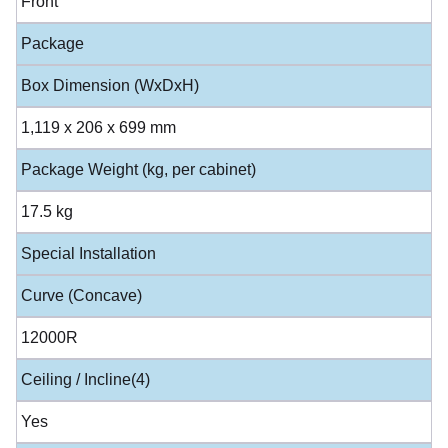
Front
Package
Box Dimension (WxDxH)
1,119 x 206 x 699 mm
Package Weight (kg, per cabinet)
17.5 kg
Special Installation
Curve (Concave)
12000R
Ceiling / Incline(4)
Yes