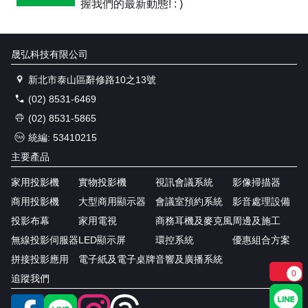
握我們的最新動態! : )
晟弘科技有限公司
新北市泰山區辭修路10之13號
(02) 8531-6469
(02) 8531-5865
統編: 53410215
主要產品
家用投影機
實物投影機
視訊會議系統
影像掃描器
商用投影機
大型商用顯示器
會議室預約系統
影音處理設備
投影布幕
家用電視
商務耳機及麥克風
周邊及施工
無線投影伺服器
LED顯示屏
環控系統
優惠組合方案
拼接投影應用
電子紙及電子桌牌
音響及廣播系統
0
追蹤我們