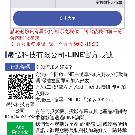
字數限制:
0/500
送出表單
請務必填寫有星號(*) 標示之欄位，送出後我們將三分
鐘內與您聯繫
※ 客服服務時間 : 週一至週五 9:00~18:00
晟弘科技有限公司-LINE官方帳號
行動條碼
※如何加入好友?
方法(一) 開啟LINE主選單>加入好友>行動條
碼 掃描左圖即可加入好友
方法(二) 點擊左方 Add Friends按鈕 即可加
入好友
方法(三) 搜尋LINE ID:「@tya3953z」
晟弘科技有限
公司
有任何投影機、投影布幕或其他產品相關需
ID:@tya3953z
求都歡迎透過LINE詢問。
我們會不定期分享產品相關訊息或優惠活動
Add
資訊，歡迎您將晟弘科技加為好友，隨時掌
Friends