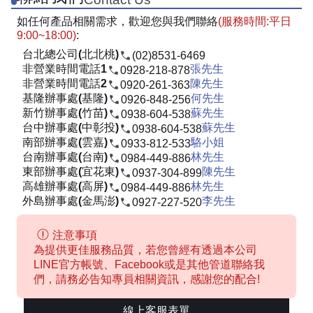
如任何產品相關需求，歡迎您與我們聯絡
(服務時間:平日
9:00~18:00)
:
台北總公司(北北桃)
(02)8531-6469
非營業時間電話1
張先生
0928-218-878
非營業時間電話2
陳先生
0920-261-363
基隆辦事處(基隆)
何先生
0926-848-256
新竹辦事處(竹苗)
蘇先生
0938-604-538
台中辦事處(中彰投)
蘇先生
0938-604-538
南部辦事處(雲嘉)
駱小姐
0933-812-533
台南辦事處(台南)
林先生
0984-449-886
東部辦事處(宜花東)
陳先生
0937-304-899
高雄辦事處(高屏)
林先生
0984-449-886
外島辦事處(金馬澎)
李先生
0927-227-520
注意事項
為提供更佳服務品質，若您曾經有透過本公司
LINE官方帳號、Facebook或是其他管道聯絡我
們，請務必告知專員相關資訊，感謝您的配合!
線上客服表單