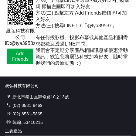
方法(一) 開啟LINE主選單>加入好友>行動條
碼 掃描左圖即可加入好友
方法(二) 點擊左方 Add Friends按鈕 即可加
入好友
方法(三) 搜尋LINE ID:「@tya3953z」
晟弘科技有限
公司
有任何投影機、投影布幕或其他產品相關需
ID:@tya3953z
求都歡迎透過LINE詢問。
我們會不定期分享產品相關訊息或優惠活動
Add
資訊，歡迎您將晟弘科技加為好友，隨時掌
Friends
握我們的最新動態! : )
晟弘科技有限公司
新北市泰山區辭修路10之13號
(02) 8531-6469
(02) 8531-5865
統編: 53410215
主要產品