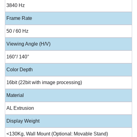
3840 Hz
Frame Rate
50 / 60 Hz
Viewing Angle (H/V)
160°/ 140°
Color Depth
16bit (22bit with image processing)
Material
AL Extrusion
Display Weight
<130Kg, Wall Mount (Optional: Movable Stand)