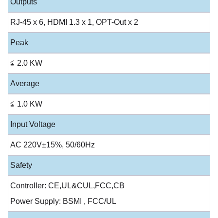
Outputs
RJ-45 x 6, HDMI 1.3 x 1, OPT-Out x 2
Peak
≦ 2.0 KW
Average
≦ 1.0 KW
Input Voltage
AC 220V±15%, 50/60Hz
Safety
Controller: CE,UL&CUL,FCC,CB
Power Supply: BSMI , FCC/UL