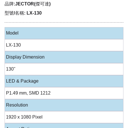
品牌:JECTOR(傑可達)
型號/名稱: LX-130
Model
LX-130
Display Dimension
130"
LED & Package
P1.49 mm, SMD 1212
Resolution
1920 x 1080 Pixel