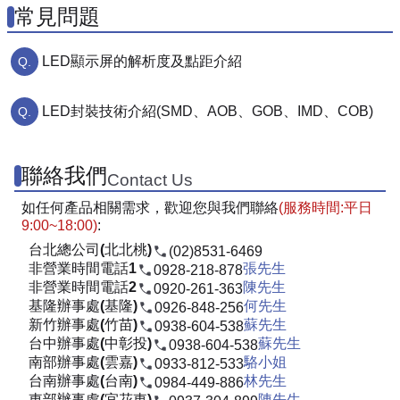
常見問題
LED顯示屏的解析度及點距介紹
LED封裝技術介紹(SMD、AOB、GOB、IMD、COB)
聯絡我們
Contact Us
如任何產品相關需求，歡迎您與我們聯絡
(服務時間:平日
9:00~18:00)
:
台北總公司(北北桃)
(02)8531-6469
非營業時間電話1
張先生
0928-218-878
非營業時間電話2
陳先生
0920-261-363
基隆辦事處(基隆)
何先生
0926-848-256
新竹辦事處(竹苗)
蘇先生
0938-604-538
台中辦事處(中彰投)
蘇先生
0938-604-538
南部辦事處(雲嘉)
駱小姐
0933-812-533
台南辦事處(台南)
林先生
0984-449-886
東部辦事處(宜花東)
陳先生