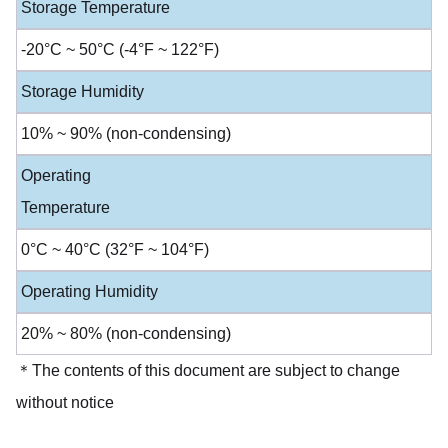
Storage Temperature
-20°C ~ 50°C (-4°F ~ 122°F)
Storage Humidity
10% ~ 90% (non-condensing)
Operating
Temperature
0°C ~ 40°C (32°F ~ 104°F)
Operating Humidity
20% ~ 80% (non-condensing)
＊The contents of this document are subject to change
without notice