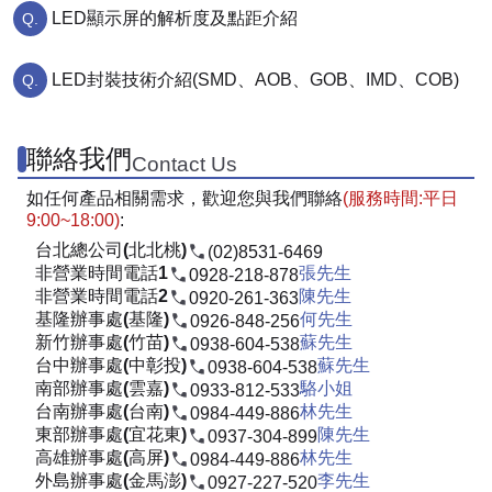
LED顯示屏的解析度及點距介紹
LED封裝技術介紹(SMD、AOB、GOB、IMD、COB)
聯絡我們
Contact Us
如任何產品相關需求，歡迎您與我們聯絡
(服務時間:平日
9:00~18:00)
:
台北總公司(北北桃)
(02)8531-6469
非營業時間電話1
張先生
0928-218-878
非營業時間電話2
陳先生
0920-261-363
基隆辦事處(基隆)
何先生
0926-848-256
新竹辦事處(竹苗)
蘇先生
0938-604-538
台中辦事處(中彰投)
蘇先生
0938-604-538
南部辦事處(雲嘉)
駱小姐
0933-812-533
台南辦事處(台南)
林先生
0984-449-886
東部辦事處(宜花東)
陳先生
0937-304-899
高雄辦事處(高屏)
林先生
0984-449-886
外島辦事處(金馬澎)
李先生
0927-227-520