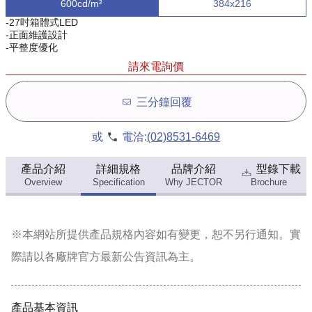
600cd/m²
384x216
-27吋箱體式LED
-正面維護設計
-平整度優化
請來電詢價
三分鐘回覆
或
電洽:
(02)8531-6469
產品介紹
詳細規格
品牌介紹
型錄下載
Overview
Specification
Why JECTOR
Brochure
※本網站所提供
產品規格內容
如有變更，恕不另行通知。實
際請以各廠牌官方最新公告資訊為主。
產品基本資訊