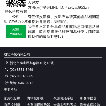
入好友
方法(三) 搜尋LINE ID:「@tya3953z」
晟弘科技有限
公司
有任何投影機、投影布幕或其他產品相關需
ID:@tya3953z
求都歡迎透過LINE詢問。
我們會不定期分享產品相關訊息或優惠活動
Add
資訊，歡迎您將晟弘科技加為好友，隨時掌
Friends
握我們的最新動態! : )
晟弘科技有限公司
新北市泰山區辭修路10之13號
(02) 8531-6469
(02) 8531-5865
統編: 53410215
主要產品
家用投影機
實物投影機
視訊會議系統
影像掃描器
商用投影機
大型商用顯示器
會議室預約系統
影音處理設備