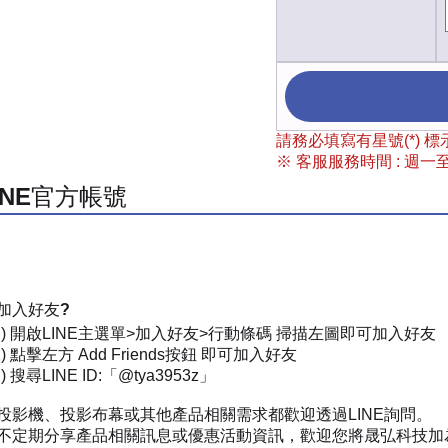
請務必填寫有星號(*)
※ 客服服務時間 : 週一至週
INE官方帳號
加入好友?
一) 開啟LINE主選單>加入好友>行動條碼 掃描左圖即可加入好友
) 點擊左方 Add Friends按鈕 即可加入好友
 搜尋LINE ID:「@tya3953z」
投影機、投影布幕或其他產品相關需求都歡迎透過LINE詢問。
不定期分享產品相關訊息或優惠活動資訊，歡迎您將晟弘科技加為好