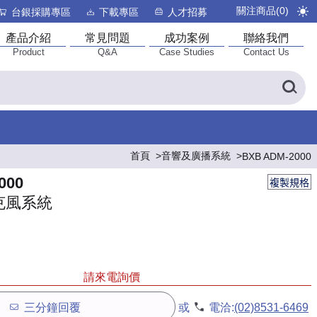
關注商品(
0
)
台銀採購專區
下載專區
人才招募
產品介紹
常見問題
成功案例
聯絡我們
Product
Q&A
Case Studies
Contact Us
首頁
音響及廣播系統
BXB ADM-2000
000
複製規格
克風系統
請來電詢價
三分鐘回覆
或
電洽:
(02)8531-6469