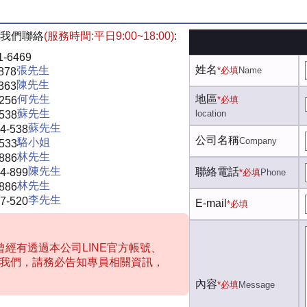
我們聯絡
(服務時間:平日9:00~18:00)
:
1-6469
姓名
張先生
*必填
Name
878
陳先生
363
何先生
地區
-256
*必填
蘇先生
location
-538
蘇先生
4-538
公司名稱
Company
駱小姐
-533
林先生
-886
陳先生
聯絡電話
4-899
*必填
Phone
林先生
-886
李先生
7-520
E-mail
*必填
經有透過本公司LINE官方帳號、
聯絡我們，請務必告知專員相關資訊，
內容
*必填
Message