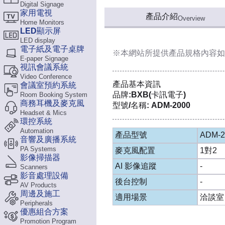
Digital Signage
家用電視
產品介紹
Overview
Home Monitors
LED顯示屏
LED display
電子紙及電子桌牌
※本網站所提供
產品規格內容
如
E-paper Signage
視訊會議系統
Video Conference
產品基本資訊
會議室預約系統
品牌:BXB(卡訊電子)
Room Booking System
商務耳機及麥克風
型號/名稱: ADM-2000
Headset & Mics
環控系統
Automation
產品型號
ADM-2
音響及廣播系統
PA Systems
麥克風配置
1對2
影像掃描器
AI 影像追蹤
-
Scanners
影音處理設備
後台控制
-
AV Products
周邊及施工
適用場景
洽談室
Peripherals
優惠組合方案
Promotion Program