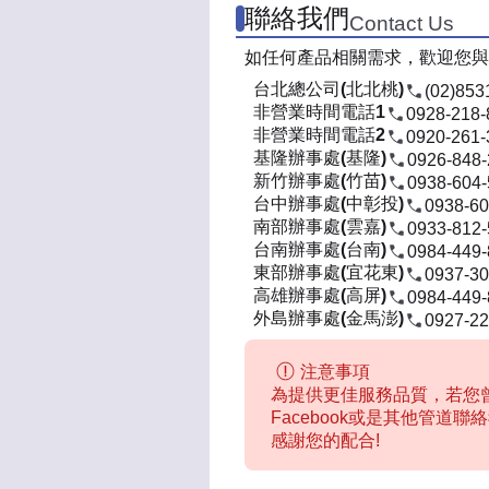
聯絡我們
Contact Us
如任何產品相關需求，歡迎您與
台北總公司(北北桃)
(02)853
非營業時間電話1
0928-218-
非營業時間電話2
0920-261-
基隆辦事處(基隆)
0926-848
新竹辦事處(竹苗)
0938-604
台中辦事處(中彰投)
0938-60
南部辦事處(雲嘉)
0933-812
台南辦事處(台南)
0984-449
東部辦事處(宜花東)
0937-30
高雄辦事處(高屏)
0984-449
外島辦事處(金馬澎)
0927-22
注意事項
為提供更佳服務品質，若您曾
Facebook或是其他管道
感謝您的配合!