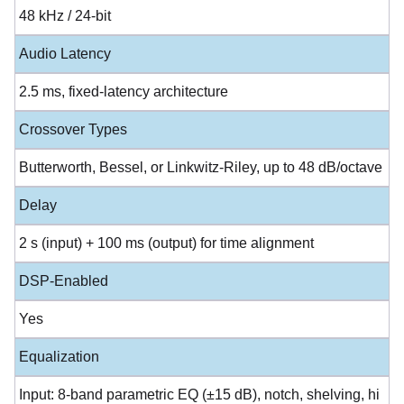
48 kHz / 24-bit
Audio Latency
2.5 ms, fixed-latency architecture
Crossover Types
Butterworth, Bessel, or Linkwitz-Riley, up to 48 dB/octave
Delay
2 s (input) + 100 ms (output) for time alignment
DSP-Enabled
Yes
Equalization
Input: 8-band parametric EQ (±15 dB), notch, shelving, hi