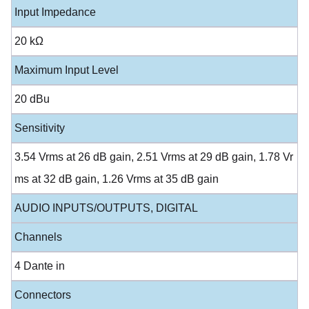
Input Impedance
20 kΩ
Maximum Input Level
20 dBu
Sensitivity
3.54 Vrms at 26 dB gain, 2.51 Vrms at 29 dB gain, 1.78 Vr
ms at 32 dB gain, 1.26 Vrms at 35 dB gain
AUDIO INPUTS/OUTPUTS, DIGITAL
Channels
4 Dante in
Connectors