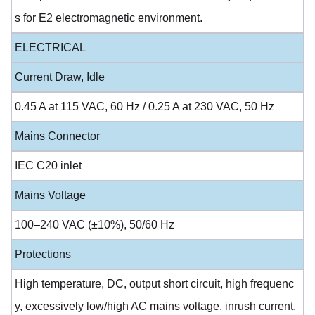
s for E2 electromagnetic environment.
ELECTRICAL
Current Draw, Idle
0.45 A at 115 VAC, 60 Hz / 0.25 A at 230 VAC, 50 Hz
Mains Connector
IEC C20 inlet
Mains Voltage
100–240 VAC (±10%), 50/60 Hz
Protections
High temperature, DC, output short circuit, high frequenc
y, excessively low/high AC mains voltage, inrush current,