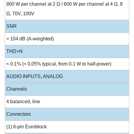
800 W per channel at 2 Ω / 600 W per channel at 4 Ω, 8
Ω, 70V, 100V
SNR
> 104 dB (A-weighted)
THD+N
< 0.1% (< 0.05% typical, from 0.1 W to half-power)
AUDIO INPUTS, ANALOG
Channels
4 balanced, line
Connectors
(1) 6-pin Euroblock