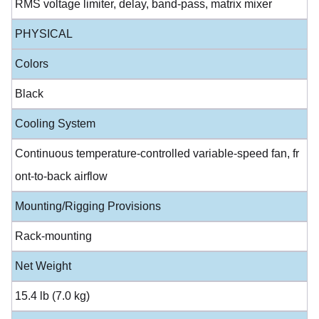
RMS voltage limiter, delay, band-pass, matrix mixer
PHYSICAL
Colors
Black
Cooling System
Continuous temperature-controlled variable-speed fan, fr
ont-to-back airflow
Mounting/Rigging Provisions
Rack-mounting
Net Weight
15.4 lb (7.0 kg)