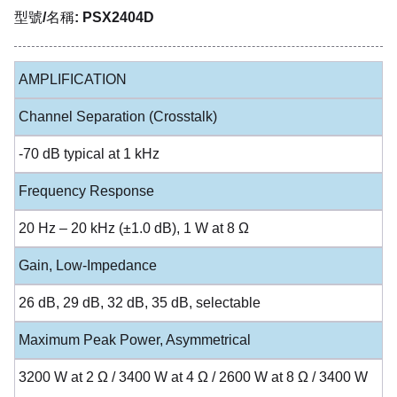
型號/名稱: PSX2404D
AMPLIFICATION
Channel Separation (Crosstalk)
-70 dB typical at 1 kHz
Frequency Response
20 Hz – 20 kHz (±1.0 dB), 1 W at 8 Ω
Gain, Low-Impedance
26 dB, 29 dB, 32 dB, 35 dB, selectable
Maximum Peak Power, Asymmetrical
3200 W at 2 Ω / 3400 W at 4 Ω / 2600 W at 8 Ω / 3400 W