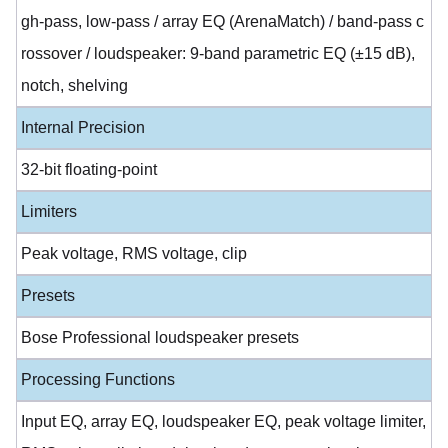
gh-pass, low-pass / array EQ (ArenaMatch) / band-pass c
rossover / loudspeaker: 9-band parametric EQ (±15 dB),
notch, shelving
Internal Precision
32-bit floating-point
Limiters
Peak voltage, RMS voltage, clip
Presets
Bose Professional loudspeaker presets
Processing Functions
Input EQ, array EQ, loudspeaker EQ, peak voltage limiter,