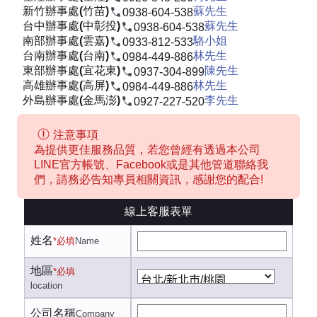
新竹辦事處(竹苗)
蘇先生
0938-604-538
台中辦事處(中彰投)
蘇先生
0938-604-538
南部辦事處(雲嘉)
駱小姐
0933-812-533
台南辦事處(台南)
林先生
0984-449-886
東部辦事處(宜花東)
陳先生
0937-304-899
高雄辦事處(高屏)
林先生
0984-449-886
外島辦事處(金馬澎)
李先生
0927-227-520
注意事項
為提供更佳服務品質，若您曾經有透過本公司
LINE官方帳號、Facebook或是其他管道聯絡我
們，請務必告知專員相關資訊，感謝您的配合!
線上客服表單
姓名
*必填
Name
地區
*必填
location
公司名稱
Company