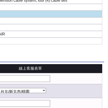
sion cable system, four (4) cable ties
AIR
線上客服表單