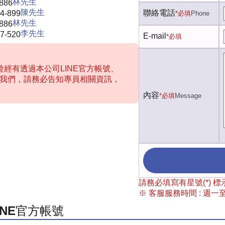
林先生
-886
陳先生
聯絡電話
4-899
*必填
Phone
林先生
-886
李先生
7-520
E-mail
*必填
經有透過本公司LINE官方帳號、
聯絡我們，請務必告知專員相關資訊，
內容
*必填
Message
請務必填寫有星號(*)
※ 客服服務時間 : 週一至週
INE官方帳號