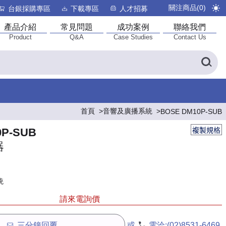
關注商品(
0
)
台銀採購專區
下載專區
人才招募
產品介紹
常見問題
成功案例
聯絡我們
Product
Q&A
Case Studies
Contact Us
首頁
音響及廣播系統
BOSE DM10P-SUB
複製規格
0P-SUB
器
統
請來電詢價
三分鐘回覆
或
電洽:
(02)8531-6469