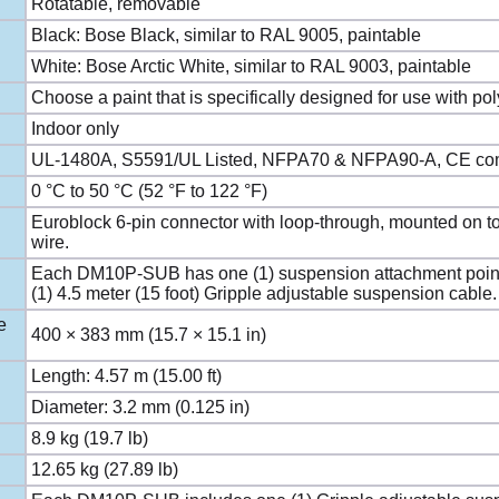
Rotatable, removable
Black: Bose Black, similar to RAL 9005, paintable
White: Bose Arctic White, similar to RAL 9003, paintable
Choose a paint that is specifically designed for use with po
Indoor only
UL-1480A, S5591/UL Listed, NFPA70 & NFPA90-A, CE comp
0 °C to 50 °C (52 °F to 122 °F)
Euroblock 6-pin connector with loop-through, mounted on 
wire.
Each DM10P-SUB has one (1) suspension attachment point a
(1) 4.5 meter (15 foot) Gripple adjustable suspension cable.
e
400 × 383 mm (15.7 × 15.1 in)
Length: 4.57 m (15.00 ft)
Diameter: 3.2 mm (0.125 in)
8.9 kg (19.7 lb)
12.65 kg (27.89 lb)