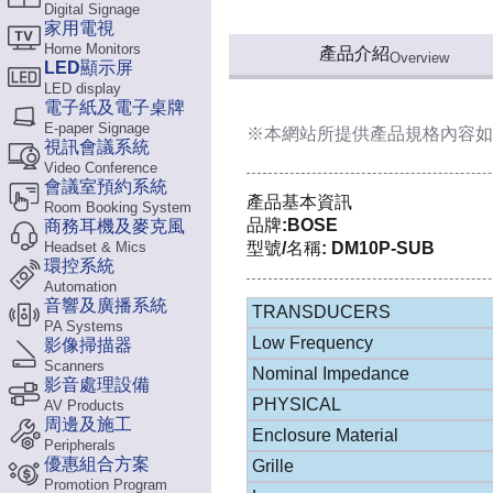
Digital Signage
家用電視
Home Monitors
產品介紹
Overview
LED顯示屏
LED display
電子紙及電子桌牌
E-paper Signage
※本網站所提供
產品規格內容
如
視訊會議系統
Video Conference
會議室預約系統
產品基本資訊
Room Booking System
品牌:BOSE
商務耳機及麥克風
Headset & Mics
型號/名稱: DM10P-SUB
環控系統
Automation
音響及廣播系統
TRANSDUCERS
PA Systems
Low Frequency
影像掃描器
Scanners
Nominal Impedance
影音處理設備
PHYSICAL
AV Products
周邊及施工
Enclosure Material
Peripherals
優惠組合方案
Grille
Promotion Program