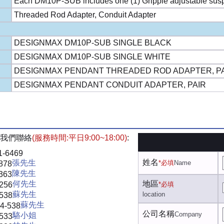
Each DM10P-SUB includes one (1) Gripple adjustable suspen
Threaded Rod Adapter, Conduit Adapter
DESIGNMAX DM10P-SUB SINGLE BLACK
DESIGNMAX DM10P-SUB SINGLE WHITE
DESIGNMAX PENDANT THREADED ROD ADAPTER, P
DESIGNMAX PENDANT CONDUIT ADAPTER, PAIR
我們聯絡
(服務時間:平日9:00~18:00)
:
1-6469
姓名
張先生
*必填
Name
878
陳先生
363
何先生
地區
-256
*必填
蘇先生
location
-538
蘇先生
4-538
公司名稱
Company
駱小姐
-533