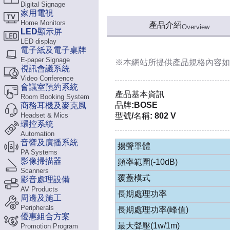
Digital Signage
家用電視
Home Monitors
產品介紹
Overview
LED顯示屏
LED display
電子紙及電子桌牌
E-paper Signage
※本網站所提供
產品規格內容
如
視訊會議系統
Video Conference
會議室預約系統
產品基本資訊
Room Booking System
品牌:BOSE
商務耳機及麥克風
Headset & Mics
型號/名稱: 802 V
環控系統
Automation
音響及廣播系統
揚聲單體
PA Systems
影像掃描器
頻率範圍(-10dB)
Scanners
覆蓋模式
影音處理設備
AV Products
長期處理功率
周邊及施工
Peripherals
長期處理功率(峰值)
優惠組合方案
最大聲壓(1w/1m)
Promotion Program