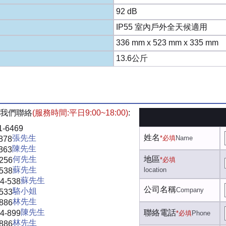
92 dB
IP55 室內戶外全天候適用
336 mm x 523 mm x 335 mm
13.6公斤
我們聯絡
(服務時間:平日9:00~18:00)
:
1-6469
姓名
張先生
*必填
Name
878
陳先生
363
何先生
地區
-256
*必填
蘇先生
location
-538
蘇先生
4-538
公司名稱
Company
駱小姐
-533
林先生
-886
陳先生
聯絡電話
4-899
*必填
Phone
林先生
-886