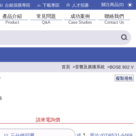
關注商品(
0
)
台銀採購專區
下載專區
人才招募
產品介紹
常見問題
成功案例
聯絡我們
Product
Q&A
Case Studies
Contact Us
首頁
音響及廣播系統
BOSE 802 V
複製規格
V
裝
請來電詢價
三分鐘回覆
或
電洽:
(02)8531-6469