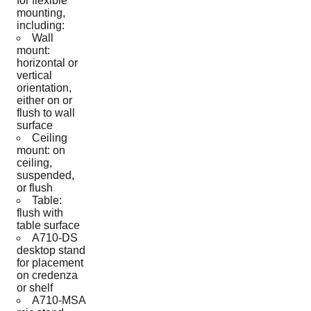
for flexible
mounting,
including:
Wall
mount:
horizontal or
vertical
orientation,
either on or
flush to wall
surface
Ceiling
mount: on
ceiling,
suspended,
or flush
Table:
flush with
table surface
A710-DS
desktop stand
for placement
on credenza
or shelf
A710-MSA