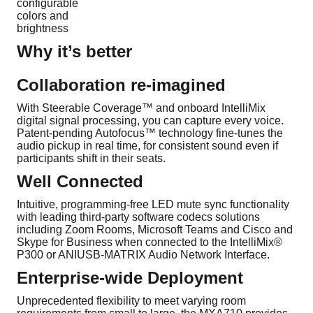
configurable
colors and
brightness
Why it’s better
Collaboration re-imagined
With Steerable Coverage™ and onboard IntelliMix
digital signal processing, you can capture every voice.
Patent-pending Autofocus™ technology fine-tunes the
audio pickup in real time, for consistent sound even if
participants shift in their seats.
Well Connected
Intuitive, programming-free LED mute sync functionality
with leading third-party software codecs solutions
including Zoom Rooms, Microsoft Teams and Cisco and
Skype for Business when connected to the IntelliMix®
P300 or ANIUSB-MATRIX Audio Network Interface.
Enterprise-wide Deployment
Unprecedented flexibility to meet varying room