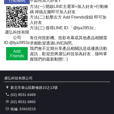
行動條碼
※如何加入好友?
方法(一) 開啟LINE主選單>加入好友>行動條
碼 掃描左圖即可加入好友
方法(二) 點擊左方 Add Friends按鈕 即可加
入好友
方法(三) 搜尋LINE ID:「@tya3953z」
晟弘科技有限
公司
有任何投影機、投影布幕或其他產品相關需
ID:@tya3953z
求都歡迎透過LINE詢問。
我們會不定期分享產品相關訊息或優惠活動
Add
資訊，歡迎您將晟弘科技加為好友，隨時掌
Friends
握我們的最新動態! : )
晟弘科技有限公司
新北市泰山區辭修路10之13號
(02) 8531-6469
(02) 8531-5865
統編: 53410215