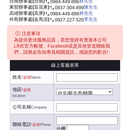
台南辦事處(台南)
林先生
0984-449-886
東部辦事處(宜花東)
陳先生
0937-304-899
高雄辦事處(高屏)
林先生
0984-449-886
外島辦事處(金馬澎)
李先生
0927-227-520
注意事項
為提供更佳服務品質，若您曾經有透過本公司
LINE官方帳號、Facebook或是其他管道聯絡我
們，請務必告知專員相關資訊，感謝您的配合!
線上客服表單
姓名
*必填
Name
地區
*必填
location
公司名稱
Company
聯絡電話
*必填
Phone
分機