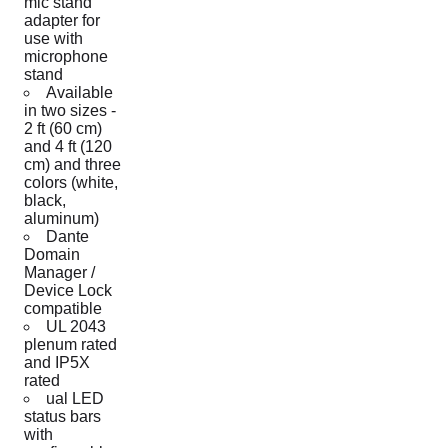
mic stand
adapter for
use with
microphone
stand
Available
in two sizes -
2 ft (60 cm)
and 4 ft (120
cm) and three
colors (white,
black,
aluminum)
Dante
Domain
Manager /
Device Lock
compatible
UL 2043
plenum rated
and IP5X
rated
ual LED
status bars
with