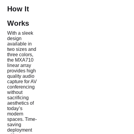
How It
Works
With a sleek
design
available in
two sizes and
three colors,
the MXA710
linear array
provides high
quality audio
capture for AV
conferencing
without
sacrificing
aesthetics of
today’s
modern
spaces. Time-
saving
deployment