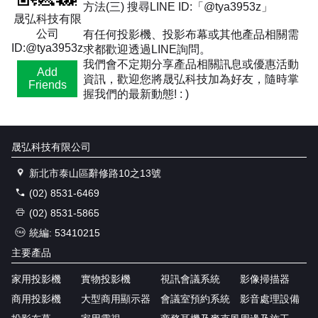
方法(三) 搜尋LINE ID:「@tya3953z」
晟弘科技有限
公司
有任何投影機、投影布幕或其他產品相關需
ID:@tya3953z
求都歡迎透過LINE詢問。
我們會不定期分享產品相關訊息或優惠活動
Add
資訊，歡迎您將晟弘科技加為好友，隨時掌
Friends
握我們的最新動態! : )
晟弘科技有限公司
新北市泰山區辭修路10之13號
(02) 8531-6469
(02) 8531-5865
統編: 53410215
主要產品
家用投影機
實物投影機
視訊會議系統
影像掃描器
商用投影機
大型商用顯示器
會議室預約系統
影音處理設備