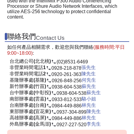
used with the IntelliMix P300 Audio Conferencing
Processor or Shure Audio Network Interfaces, which
utilize AES-256 technology to protect confidential
content.
聯絡我們
Contact Us
如任何產品相關需求，歡迎您與我們聯絡
(服務時間:平日
9:00~18:00)
:
台北總公司(北北桃)
(02)8531-6469
非營業時間電話1
張先生
0928-218-878
非營業時間電話2
陳先生
0920-261-363
基隆辦事處(基隆)
何先生
0926-848-256
新竹辦事處(竹苗)
蘇先生
0938-604-538
台中辦事處(中彰投)
蘇先生
0938-604-538
南部辦事處(雲嘉)
駱小姐
0933-812-533
台南辦事處(台南)
林先生
0984-449-886
東部辦事處(宜花東)
陳先生
0937-304-899
高雄辦事處(高屏)
林先生
0984-449-886
外島辦事處(金馬澎)
李先生
0927-227-520