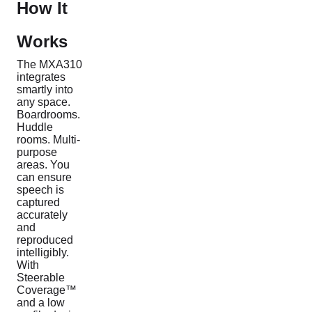
How It
Works
The MXA310
integrates
smartly into
any space.
Boardrooms.
Huddle
rooms. Multi-
purpose
areas. You
can ensure
speech is
captured
accurately
and
reproduced
intelligibly.
With
Steerable
Coverage™
and a low