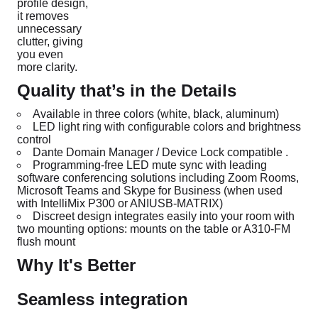
profile design,
it removes
unnecessary
clutter, giving
you even
more clarity.
Quality that’s in the Details
Available in three colors (white, black, aluminum)
LED light ring with configurable colors and brightness
control
Dante Domain Manager / Device Lock compatible .
Programming-free LED mute sync with leading
software conferencing solutions including Zoom Rooms,
Microsoft Teams and Skype for Business (when used
with IntelliMix P300 or ANIUSB-MATRIX)
Discreet design integrates easily into your room with
two mounting options: mounts on the table or A310-FM
flush mount
Why It's Better
Seamless integration