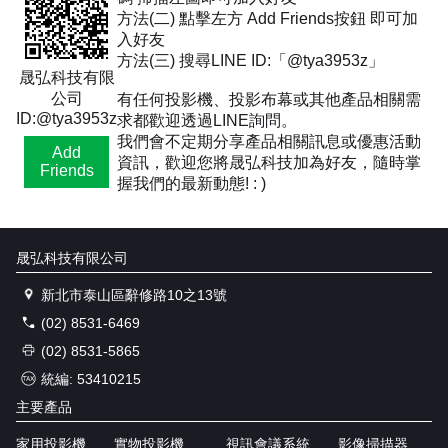
方法(二) 點擊左方 Add Friends按鈕 即可加
入好友
方法(三) 搜尋LINE ID:「@tya3953z」
晟弘科技有限
公司
有任何投影機、投影布幕或其他產品相關需
ID:@tya3953z
求都歡迎透過LINE詢問。
我們會不定期分享產品相關訊息或優惠活動
Add
資訊，歡迎您將晟弘科技加為好友，隨時掌
Friends
握我們的最新動態! : )
晟弘科技有限公司
新北市泰山區辭修路10之13號
(02) 8531-6469
(02) 8531-5865
統編: 53410215
主要產品
家用投影機
實物投影機
視訊會議系統
影像掃描器