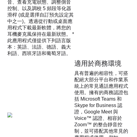
音、查看充電狀態、調整側音
控制、以及調校 5 頻段等化器
滑桿 (或是選擇自訂預先設定其
中之一)。透過從行動或桌面應
用程式下載最新軟體，將您的
耳機麥克風保持在最新狀態。
*
此應用程式僅提供下列語言版
本：英語、法語、德語、義大
利語、西班牙語和葡萄牙語。
適用於商務環境
具有普遍的相容性，可搭
配絕大部分平台和作業系
統上的常見通話應用程式
使用。擁有的商務認證包
括 Microsoft Teams 和
Skype for Business 認
證，Google Meet 與
Voice™ 認證、相容於
Zoom™ 的整合靜音控
制，並可搭配其他常見的