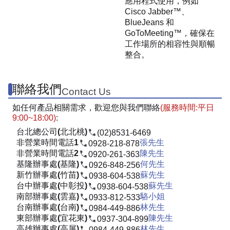
應用程式使用，例如
Cisco Jabber™、
BlueJeans 和
GoToMeeting™，確保在
工作場所的相容性與順暢
整合。
聯絡我們
Contact Us
如任何產品相關需求，歡迎您與我們聯絡
(服務時間:平日
9:00~18:00)
:
台北總公司(北北桃)
(02)8531-6469
非營業時間電話1
張先生
0928-218-878
非營業時間電話2
陳先生
0920-261-363
基隆辦事處(基隆)
何先生
0926-848-256
新竹辦事處(竹苗)
蘇先生
0938-604-538
台中辦事處(中彰投)
蘇先生
0938-604-538
南部辦事處(雲嘉)
駱小姐
0933-812-533
台南辦事處(台南)
林先生
0984-449-886
東部辦事處(宜花東)
陳先生
0937-304-899
高雄辦事處(高屏)
林先生
0984-449-886