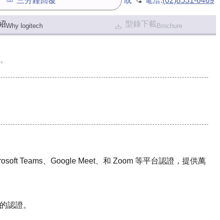
三分鐘回覆
或
電洽:
(02)8531-6469
紹
型錄下載
Why logitech
Brochure
。
 Teams、Google Meet、和 Zoom 等平台認證，提供萬
使用的認證。