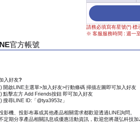
請務必填寫有星號(*)
※ 客服服務時間 : 週一至週
INE官方帳號
加入好友?
一) 開啟LINE主選單>加入好友>行動條碼 掃描左圖即可加入好友
) 點擊左方 Add Friends按鈕 即可加入好友
 搜尋LINE ID:「@tya3953z」
投影機、投影布幕或其他產品相關需求都歡迎透過LINE詢問。
不定期分享產品相關訊息或優惠活動資訊，歡迎您將晟弘科技加為好