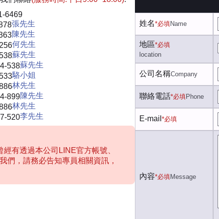
1-6469
姓名
張先生
*必填
Name
878
陳先生
363
何先生
地區
-256
*必填
蘇先生
location
-538
蘇先生
4-538
公司名稱
Company
駱小姐
-533
林先生
-886
陳先生
聯絡電話
4-899
*必填
Phone
林先生
-886
李先生
7-520
E-mail
*必填
經有透過本公司LINE官方帳號、
聯絡我們，請務必告知專員相關資訊，
內容
*必填
Message