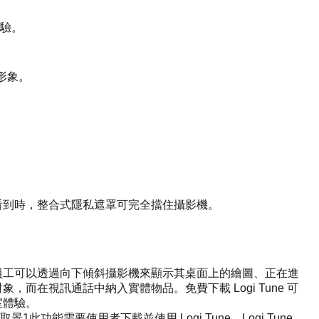
驗。
的形象。
看到時，整合式隱私遮罩可完全擋住攝影機。
員工可以透過向下傾斜攝影機來顯示其桌面上的繪圖、正在進
，而在視訊通話中納入實體物品。免費下載 Logi Tune 可
室體驗。
4 自動取景1此功能需要使用者下載並使用 Logi Tune。Logi Tune