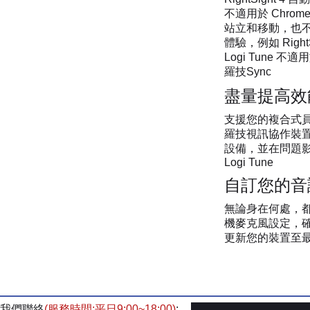
不適用於 Chr
站立和移動，也不會
體驗，例如 Righ
Logi Tune 不適
羅技Sync
盡量提高效
支援您的複合式員
羅技視訊協作裝
設備，並在問題
Logi Tune
自訂您的音
無論身在何處，
機麥克風設定，
更新您的裝置至
我們聯絡
(服務時間:平日9:00~18:00)
: