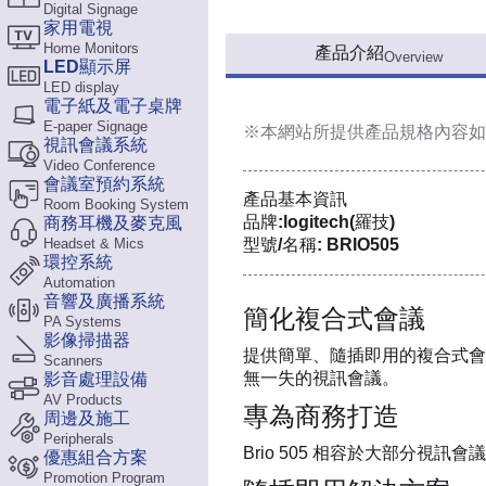
Digital Signage
家用電視
Home Monitors
產品介紹
Overview
LED顯示屏
LED display
電子紙及電子桌牌
E-paper Signage
※本網站所提供
產品規格內容
如
視訊會議系統
Video Conference
會議室預約系統
產品基本資訊
Room Booking System
品牌:logitech(羅技)
商務耳機及麥克風
Headset & Mics
型號/名稱: BRIO505
環控系統
Automation
音響及廣播系統
簡化複合式會議
PA Systems
影像掃描器
提供簡單、隨插即用的複合式會議體驗。
Scanners
無一失的視訊會議。
影音處理設備
AV Products
專為商務打造
周邊及施工
Peripherals
Brio 505 相容於大部分視訊會議平
優惠組合方案
Promotion Program