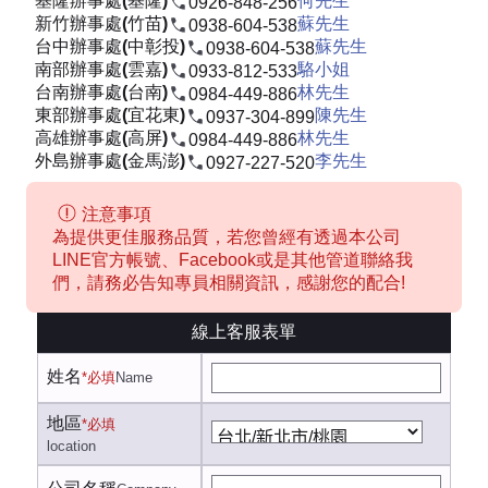
基隆辦事處(基隆)
何先生
0926-848-256
新竹辦事處(竹苗)
蘇先生
0938-604-538
台中辦事處(中彰投)
蘇先生
0938-604-538
南部辦事處(雲嘉)
駱小姐
0933-812-533
台南辦事處(台南)
林先生
0984-449-886
東部辦事處(宜花東)
陳先生
0937-304-899
高雄辦事處(高屏)
林先生
0984-449-886
外島辦事處(金馬澎)
李先生
0927-227-520
注意事項
為提供更佳服務品質，若您曾經有透過本公司
LINE官方帳號、Facebook或是其他管道聯絡我
們，請務必告知專員相關資訊，感謝您的配合!
線上客服表單
姓名
*必填
Name
地區
*必填
location