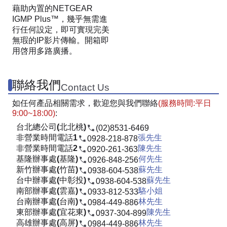
藉助內置的NETGEAR
IGMP Plus™，幾乎無需進
行任何設定，即可實現完美
無瑕的IP影片傳輸。開箱即
用啓用多路廣播。
聯絡我們
Contact Us
如任何產品相關需求，歡迎您與我們聯絡
(服務時間:平日
9:00~18:00)
:
台北總公司(北北桃)
(02)8531-6469
非營業時間電話1
張先生
0928-218-878
非營業時間電話2
陳先生
0920-261-363
基隆辦事處(基隆)
何先生
0926-848-256
新竹辦事處(竹苗)
蘇先生
0938-604-538
台中辦事處(中彰投)
蘇先生
0938-604-538
南部辦事處(雲嘉)
駱小姐
0933-812-533
台南辦事處(台南)
林先生
0984-449-886
東部辦事處(宜花東)
陳先生
0937-304-899
高雄辦事處(高屏)
林先生
0984-449-886