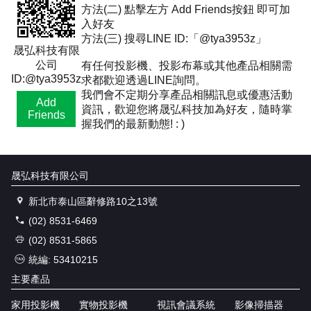
方法(二) 點擊左方 Add Friends按鈕 即可加
入好友
方法(三) 搜尋LINE ID:「@tya3953z」
晟弘科技有限
公司
有任何投影機、投影布幕或其他產品相關需
ID:@tya3953z
求都歡迎透過LINE詢問。
我們會不定期分享產品相關訊息或優惠活動
Add
資訊，歡迎您將晟弘科技加為好友，隨時掌
Friends
握我們的最新動態! : )
晟弘科技有限公司
新北市泰山區辭修路10之13號
(02) 8531-6469
(02) 8531-5865
統編: 53410215
主要產品
家用投影機
實物投影機
視訊會議系統
影像掃描器