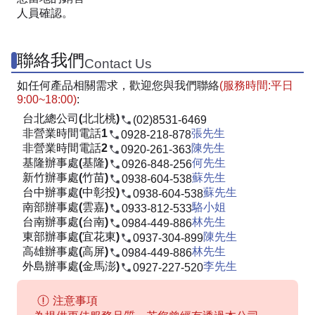
人員確認。
聯絡我們
Contact Us
如任何產品相關需求，歡迎您與我們聯絡
(服務時間:平日
9:00~18:00)
:
台北總公司(北北桃)
(02)8531-6469
非營業時間電話1
張先生
0928-218-878
非營業時間電話2
陳先生
0920-261-363
基隆辦事處(基隆)
何先生
0926-848-256
新竹辦事處(竹苗)
蘇先生
0938-604-538
台中辦事處(中彰投)
蘇先生
0938-604-538
南部辦事處(雲嘉)
駱小姐
0933-812-533
台南辦事處(台南)
林先生
0984-449-886
東部辦事處(宜花東)
陳先生
0937-304-899
高雄辦事處(高屏)
林先生
0984-449-886
外島辦事處(金馬澎)
李先生
0927-227-520
注意事項