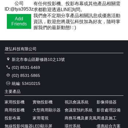
公司
有任何投影機、投影布幕或其他產品相關需
ID:@tya3953z
求都歡迎透過LINE詢問。
我們會不定期分享產品相關訊息或優惠活動
Add
資訊，歡迎您將晟弘科技加為好友，隨時掌
Friends
握我們的最新動態! : )
晟弘科技有限公司
新北市泰山區辭修路10之13號
(02) 8531-6469
(02) 8531-5865
統編: 53410215
主要產品
家用投影機
實物投影機
視訊會議系統
影像掃描器
商用投影機
大型商用顯示器
會議室預約系統
影音處理設備
投影布幕
家用電視
商務耳機及麥克風
周邊及施工
無線投影伺服器
LED顯示屏
環控系統
優惠組合方案