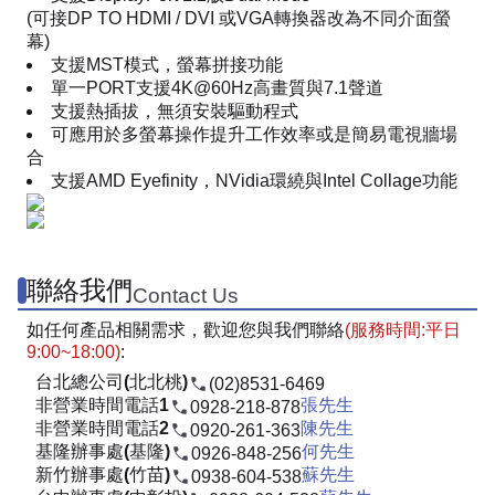
(可接DP TO HDMI / DVI 或VGA轉換器改為不同介面螢
幕)
支援MST模式，螢幕拼接功能
單一PORT支援4K@60Hz高畫質與7.1聲道
支援熱插拔，無須安裝驅動程式
可應用於多螢幕操作提升工作效率或是簡易電視牆場
合
支援AMD Eyefinity，NVidia環繞與Intel Collage功能
聯絡我們
Contact Us
如任何產品相關需求，歡迎您與我們聯絡
(服務時間:平日
9:00~18:00)
:
台北總公司(北北桃)
(02)8531-6469
非營業時間電話1
張先生
0928-218-878
非營業時間電話2
陳先生
0920-261-363
基隆辦事處(基隆)
何先生
0926-848-256
新竹辦事處(竹苗)
蘇先生
0938-604-538