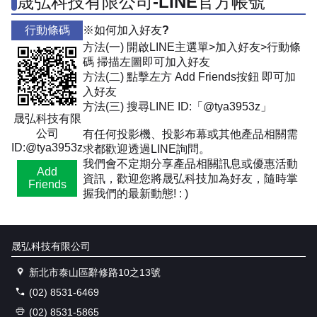
晟弘科技有限公司-LINE官方帳號
行動條碼
※如何加入好友?
方法(一) 開啟LINE主選單>加入好友>行動條
碼 掃描左圖即可加入好友
方法(二) 點擊左方 Add Friends按鈕 即可加
入好友
方法(三) 搜尋LINE ID:「@tya3953z」
晟弘科技有限
公司
有任何投影機、投影布幕或其他產品相關需
ID:@tya3953z
求都歡迎透過LINE詢問。
我們會不定期分享產品相關訊息或優惠活動
Add
資訊，歡迎您將晟弘科技加為好友，隨時掌
Friends
握我們的最新動態! : )
晟弘科技有限公司
新北市泰山區辭修路10之13號
(02) 8531-6469
(02) 8531-5865