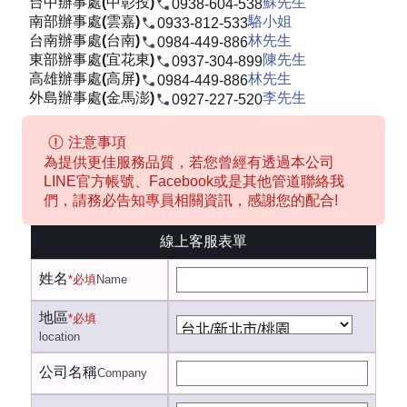
台中辦事處(中彰投)
蘇先生
0938-604-538
南部辦事處(雲嘉)
駱小姐
0933-812-533
台南辦事處(台南)
林先生
0984-449-886
東部辦事處(宜花東)
陳先生
0937-304-899
高雄辦事處(高屏)
林先生
0984-449-886
外島辦事處(金馬澎)
李先生
0927-227-520
注意事項
為提供更佳服務品質，若您曾經有透過本公司
LINE官方帳號、Facebook或是其他管道聯絡我
們，請務必告知專員相關資訊，感謝您的配合!
線上客服表單
姓名
*必填
Name
地區
*必填
location
公司名稱
Company