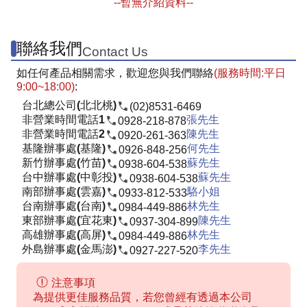
--暫無介紹資料--
聯絡我們
Contact Us
如任何產品相關需求，歡迎您與我們聯絡
(服務時間:平日
9:00~18:00)
:
台北總公司(北北桃)
(02)8531-6469
非營業時間電話1
張先生
0928-218-878
非營業時間電話2
陳先生
0920-261-363
基隆辦事處(基隆)
何先生
0926-848-256
新竹辦事處(竹苗)
蘇先生
0938-604-538
台中辦事處(中彰投)
蘇先生
0938-604-538
南部辦事處(雲嘉)
駱小姐
0933-812-533
台南辦事處(台南)
林先生
0984-449-886
東部辦事處(宜花東)
陳先生
0937-304-899
高雄辦事處(高屏)
林先生
0984-449-886
外島辦事處(金馬澎)
李先生
0927-227-520
注意事項
為提供更佳服務品質，若您曾經有透過本公司