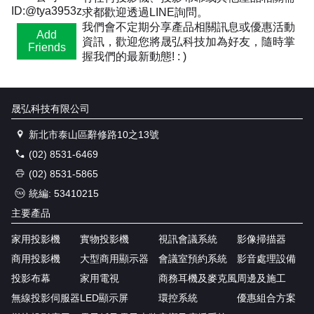
ID:@tya3953z
求都歡迎透過LINE詢問。
我們會不定期分享產品相關訊息或優惠活動
Add
資訊，歡迎您將晟弘科技加為好友，隨時掌
Friends
握我們的最新動態! : )
晟弘科技有限公司
新北市泰山區辭修路10之13號
(02) 8531-6469
(02) 8531-5865
統編: 53410215
主要產品
家用投影機
實物投影機
視訊會議系統
影像掃描器
商用投影機
大型商用顯示器
會議室預約系統
影音處理設備
投影布幕
家用電視
商務耳機及麥克風
周邊及施工
無線投影伺服器
LED顯示屏
環控系統
優惠組合方案