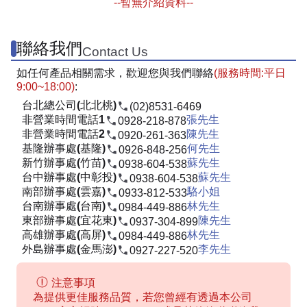
--暫無介紹資料--
聯絡我們
Contact Us
如任何產品相關需求，歡迎您與我們聯絡
(服務時間:平日
9:00~18:00)
:
台北總公司(北北桃)
(02)8531-6469
非營業時間電話1
張先生
0928-218-878
非營業時間電話2
陳先生
0920-261-363
基隆辦事處(基隆)
何先生
0926-848-256
新竹辦事處(竹苗)
蘇先生
0938-604-538
台中辦事處(中彰投)
蘇先生
0938-604-538
南部辦事處(雲嘉)
駱小姐
0933-812-533
台南辦事處(台南)
林先生
0984-449-886
東部辦事處(宜花東)
陳先生
0937-304-899
高雄辦事處(高屏)
林先生
0984-449-886
外島辦事處(金馬澎)
李先生
0927-227-520
注意事項
為提供更佳服務品質，若您曾經有透過本公司