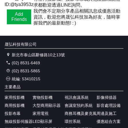
ID:@tya3953z
求都歡迎透過LINE詢問。
我們會不定期分享產品相關訊息或優惠活動
Add
資訊，歡迎您將晟弘科技加為好友，隨時掌
Friends
握我們的最新動態! : )
晟弘科技有限公司
新北市泰山區辭修路10之13號
(02) 8531-6469
(02) 8531-5865
統編: 53410215
主要產品
家用投影機
實物投影機
視訊會議系統
影像掃描器
商用投影機
大型商用顯示器
會議室預約系統
影音處理設備
投影布幕
家用電視
商務耳機及麥克風
周邊及施工
無線投影伺服器
LED顯示屏
環控系統
優惠組合方案