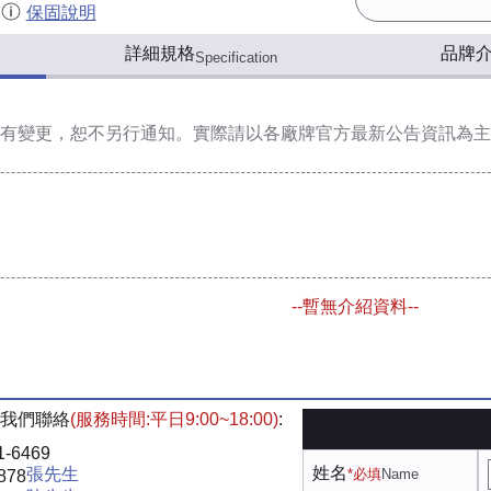
保固說明
詳細規格
品牌
Specification
有變更，恕不另行通知。實際請以各廠牌官方最新公告資訊為主
--暫無介紹資料--
我們聯絡
(服務時間:平日9:00~18:00)
:
1-6469
姓名
張先生
*必填
Name
878