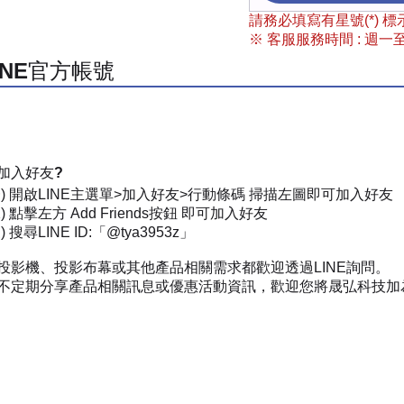
請務必填寫有星號(*)
※ 客服服務時間 : 週一至週
INE官方帳號
加入好友?
一) 開啟LINE主選單>加入好友>行動條碼 掃描左圖即可加入好友
) 點擊左方 Add Friends按鈕 即可加入好友
 搜尋LINE ID:「@tya3953z」
投影機、投影布幕或其他產品相關需求都歡迎透過LINE詢問。
不定期分享產品相關訊息或優惠活動資訊，歡迎您將晟弘科技加為好