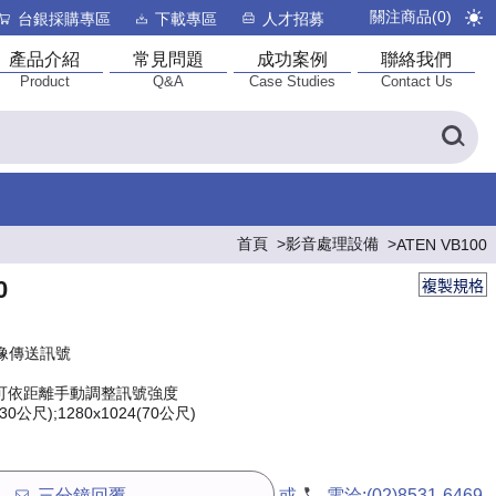
關注商品(
0
)
台銀採購專區
下載專區
人才招募
產品介紹
常見問題
成功案例
聯絡我們
Product
Q&A
Case Studies
Contact Us
首頁
影音處理設備
ATEN VB100
0
複製規格
影像傳送訊號
可依距離手動調整訊號強度
30公尺);1280x1024(70公尺)
三分鐘回覆
或
電洽:
(02)8531-6469