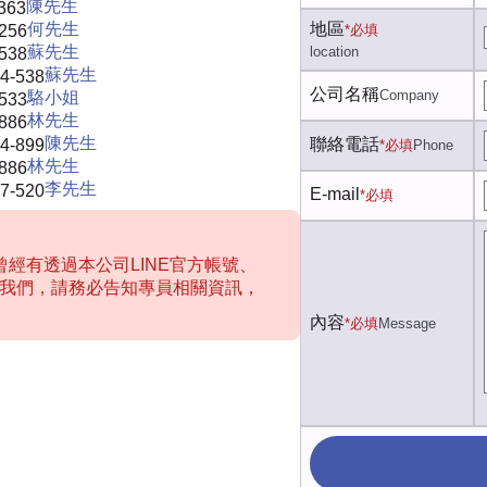
陳先生
363
何先生
地區
-256
*必填
蘇先生
location
-538
蘇先生
4-538
公司名稱
Company
駱小姐
-533
林先生
-886
陳先生
聯絡電話
4-899
*必填
Phone
林先生
-886
李先生
7-520
E-mail
*必填
經有透過本公司LINE官方帳號、
聯絡我們，請務必告知專員相關資訊，
內容
*必填
Message