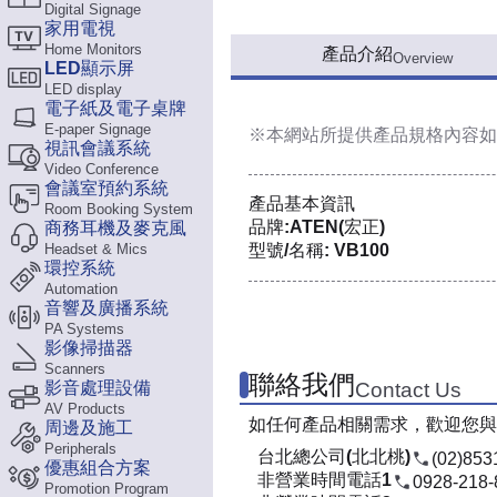
Digital Signage
家用電視
Home Monitors
產品介紹
Overview
LED顯示屏
LED display
電子紙及電子桌牌
E-paper Signage
※本網站所提供
產品規格內容
如
視訊會議系統
Video Conference
會議室預約系統
產品基本資訊
Room Booking System
品牌:ATEN(宏正)
商務耳機及麥克風
Headset & Mics
型號/名稱: VB100
環控系統
Automation
音響及廣播系統
PA Systems
影像掃描器
Scanners
聯絡我們
影音處理設備
Contact Us
AV Products
如任何產品相關需求，歡迎您與
周邊及施工
Peripherals
台北總公司(北北桃)
(02)853
優惠組合方案
非營業時間電話1
0928-218-
Promotion Program