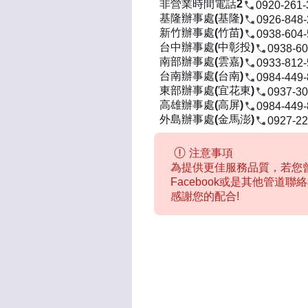
非營業時間電話2
0920-261-
基隆辦事處(基隆)
0926-848
新竹辦事處(竹苗)
0938-604
台中辦事處(中彰投)
0938-60
南部辦事處(雲嘉)
0933-812
台南辦事處(台南)
0984-449
東部辦事處(宜花東)
0937-30
高雄辦事處(高屏)
0984-449
外島辦事處(金馬澎)
0927-22
注意事項
為提供更佳服務品質，若您曾
Facebook或是其他管道
感謝您的配合!