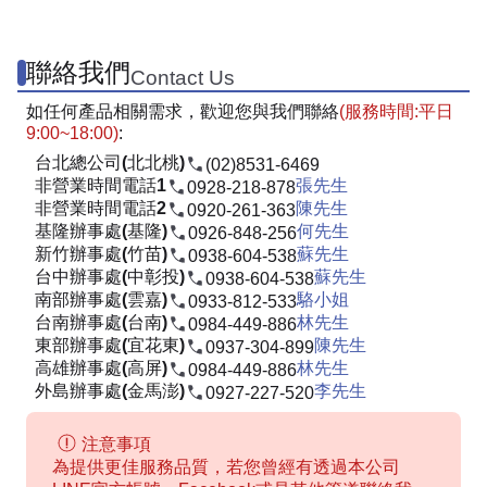
聯絡我們
Contact Us
如任何產品相關需求，歡迎您與我們聯絡
(服務時間:平日
9:00~18:00)
:
台北總公司(北北桃)
(02)8531-6469
非營業時間電話1
張先生
0928-218-878
非營業時間電話2
陳先生
0920-261-363
基隆辦事處(基隆)
何先生
0926-848-256
新竹辦事處(竹苗)
蘇先生
0938-604-538
台中辦事處(中彰投)
蘇先生
0938-604-538
南部辦事處(雲嘉)
駱小姐
0933-812-533
台南辦事處(台南)
林先生
0984-449-886
東部辦事處(宜花東)
陳先生
0937-304-899
高雄辦事處(高屏)
林先生
0984-449-886
外島辦事處(金馬澎)
李先生
0927-227-520
注意事項
為提供更佳服務品質，若您曾經有透過本公司