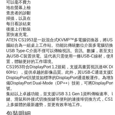
可以毫不費力
地在螢幕上檢
查患者的診斷
掃描，以及在
每日看診結束
後接上行動裝
置快速充電。
ATEN CS1953是一款混合式KVMP™多電腦切換器，將USB-C
腦結合為一組桌上工作站。功能比傳統數位介面多電腦切換器更
USB Type-C介面不僅可以傳輸視訊、音訊、數據，甚至支援USB Po
為USB-C裝置供電。這代表只需使用一條USB-C線材，使
置，體驗更好的工作環境。
CS1953符合DisplayPort 1.2規範，支援高畫質視訊達4K DCI（
60Hz），提供卓越的影像品質。此外，其USB-C通道支援DP A
DisplayPort訊號並如標準的DisplayPort通道般運作。為
備DisplayPort Dual-Mode（DP++）技術，可將DisplayP
號。
集結以上卓越功能，並支援USB 3.1 Gen 1資料傳輸速率
鍵、滑鼠和外接式切換按鍵等便利的連接埠切換方式，CS19
上多媒體的最新趨勢，並更有效率地工作。
包裝明細