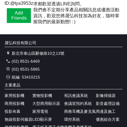
ID:@tya3953z
求都歡迎透過LINE詢問。
我們會不定期分享產品相關訊息或優惠活動
Add
資訊，歡迎您將晟弘科技加為好友，隨時掌
Friends
握我們的最新動態! : )
晟弘科技有限公司
新北市泰山區辭修路10之13號
(02) 8531-6469
(02) 8531-5865
統編: 53410215
主要產品
家用投影機
實物投影機
視訊會議系統
影像掃描器
商用投影機
大型商用顯示器
會議室預約系統
影音處理設備
投影布幕
家用電視
商務耳機及麥克風
周邊及施工
無線投影伺服器
LED顯示屏
環控系統
優惠組合方案