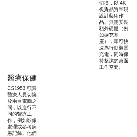
切換，以 4K
視覺品質呈現
設計藝術作
品。無需安裝
額外硬體（例
如擴充基
座），即可快
速為行動裝置
充電，同時保
持整潔的桌面
工作空間。
醫療保健
CS1953 可讓
醫療人員切換
於兩台電腦之
間，以進行不
同的醫療工
作，例如影像
處理或參考病
患記錄。他們