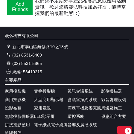
我們會不定期分享產品相關訊息或優惠活動
Add
資訊，歡迎您將晟弘科技加為好友，隨時掌
Friends
握我們的最新動態! : )
晟弘科技有限公司
新北市泰山區辭修路10之13號
(02) 8531-6469
(02) 8531-5865
統編: 53410215
主要產品
家用投影機
實物投影機
視訊會議系統
影像掃描器
商用投影機
大型商用顯示器
會議室預約系統
影音處理設備
投影布幕
家用電視
商務耳機及麥克風
周邊及施工
無線投影伺服器
LED顯示屏
環控系統
優惠組合方案
拼接投影應用
電子紙及電子桌牌
音響及廣播系統
0
追蹤我們