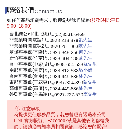
聯絡我們
Contact Us
如任何產品相關需求，歡迎您與我們聯絡
(服務時間:平日
9:00~18:00)
:
台北總公司(北北桃)
(02)8531-6469
非營業時間電話1
張先生
0928-218-878
非營業時間電話2
陳先生
0920-261-363
基隆辦事處(基隆)
何先生
0926-848-256
新竹辦事處(竹苗)
蘇先生
0938-604-538
台中辦事處(中彰投)
蘇先生
0938-604-538
南部辦事處(雲嘉)
駱小姐
0933-812-533
台南辦事處(台南)
林先生
0984-449-886
東部辦事處(宜花東)
陳先生
0937-304-899
高雄辦事處(高屏)
林先生
0984-449-886
外島辦事處(金馬澎)
李先生
0927-227-520
注意事項
為提供更佳服務品質，若您曾經有透過本公司
LINE官方帳號、Facebook或是其他管道聯絡我
們，請務必告知專員相關資訊，感謝您的配合!