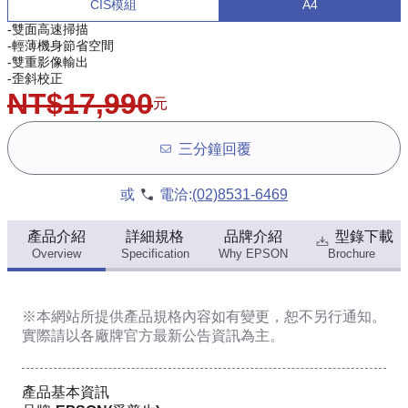
CIS模組
A4
-雙面高速掃描
-輕薄機身節省空間
-雙重影像輸出
-歪斜校正
NT$17,990
元
三分鐘回覆
或
電洽:
(02)8531-6469
產品介紹
詳細規格
品牌介紹
型錄下載
Overview
Specification
Why EPSON
Brochure
※本網站所提供
產品規格內容
如有變更，恕不另行通知。
實際請以各廠牌官方最新公告資訊為主。
產品基本資訊