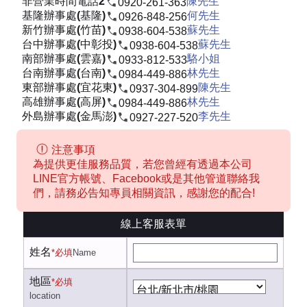
非營業時間電話2
陳先生
0920-261-363
基隆辦事處(基隆)
何先生
0926-848-256
新竹辦事處(竹苗)
蘇先生
0938-604-538
台中辦事處(中彰投)
蘇先生
0938-604-538
南部辦事處(雲嘉)
駱小姐
0933-812-533
台南辦事處(台南)
林先生
0984-449-886
東部辦事處(宜花東)
陳先生
0937-304-899
高雄辦事處(高屏)
林先生
0984-449-886
外島辦事處(金馬澎)
李先生
0927-227-520
注意事項
為提供更佳服務品質，若您曾經有透過本公司
LINE官方帳號、Facebook或是其他管道聯絡我
們，請務必告知專員相關資訊，感謝您的配合!
線上客服表單
姓名
*必填
Name
地區
*必填
location