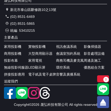
晟弘科技有限公司
新北市泰山區辭修路10之13號
(02) 8531-6469
(02) 8531-5865
統編: 53410215
主要產品
家用投影機
實物投影機
視訊會議系統
影像掃描器
商用投影機
大型商用顯示器
會議室預約系統
影音處理設備
投影布幕
家用電視
商務耳機及麥克風
周邊及施工
無線投影伺服器
LED顯示屏
環控系統
優惠組合方案
拼接投影應用
電子紙及電子桌牌
音響及廣播系統
0
追蹤我們
Copyright©2026 晟弘科技有限公司 All rights reserved