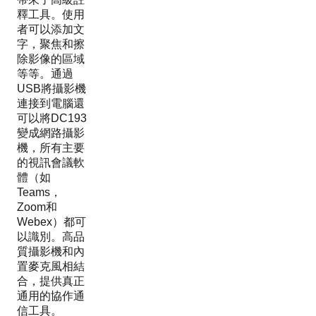
釋工具。使用
者可以添加文
字，聚焦和擦
除影像的區域
等等。通過
USB將攝影機
連接到電腦還
可以將DC193
變成網路攝影
機，所有主要
的視訊會議軟
體（如
Teams，
Zoom和
Webex）都可
以識別。高品
質攝影機和內
置麥克風相結
合，提供真正
通用的協作通
信工具。