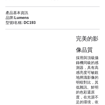
產品基本資訊
品牌:Lumens
型號/名稱: DC193
完美的影
像品質
採用與頂級攝
錄機同級的感
測器，具有高
感亮度可敏銳
地辨識影像的
明暗對比，其
低雜訊、鮮明
的色彩還原
度，在光源不
足的環境，依