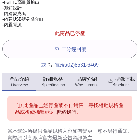
-FullHD高畫質輸出
-鵝頸設計
-內建麥克風
-內建USB隨身碟介面
-內置電源
此商品已停產
三分鐘回覆
或
電洽:
(02)8531-6469
產品介紹
詳細規格
品牌介紹
型錄下載
Overview
Specification
Why Lumens
Brochure
此產品已經停產或不再銷售，尋找相近規格產
品或後續機種歡迎
聯絡我們
。
※本網站所提供
產品規格內容
如有變更，恕不另行通知。
實際請以各廠牌官方最新公告資訊為主。