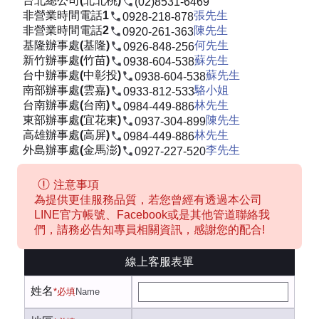
台北總公司(北北桃)
(02)8531-6469
非營業時間電話1
張先生
0928-218-878
非營業時間電話2
陳先生
0920-261-363
基隆辦事處(基隆)
何先生
0926-848-256
新竹辦事處(竹苗)
蘇先生
0938-604-538
台中辦事處(中彰投)
蘇先生
0938-604-538
南部辦事處(雲嘉)
駱小姐
0933-812-533
台南辦事處(台南)
林先生
0984-449-886
東部辦事處(宜花東)
陳先生
0937-304-899
高雄辦事處(高屏)
林先生
0984-449-886
外島辦事處(金馬澎)
李先生
0927-227-520
注意事項
為提供更佳服務品質，若您曾經有透過本公司
LINE官方帳號、Facebook或是其他管道聯絡我
們，請務必告知專員相關資訊，感謝您的配合!
線上客服表單
姓名
*必填
Name