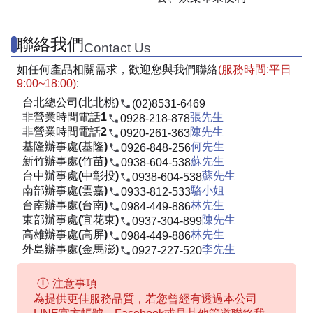
聯絡我們
Contact Us
如任何產品相關需求，歡迎您與我們聯絡
(服務時間:平日
9:00~18:00)
:
台北總公司(北北桃)
(02)8531-6469
非營業時間電話1
張先生
0928-218-878
非營業時間電話2
陳先生
0920-261-363
基隆辦事處(基隆)
何先生
0926-848-256
新竹辦事處(竹苗)
蘇先生
0938-604-538
台中辦事處(中彰投)
蘇先生
0938-604-538
南部辦事處(雲嘉)
駱小姐
0933-812-533
台南辦事處(台南)
林先生
0984-449-886
東部辦事處(宜花東)
陳先生
0937-304-899
高雄辦事處(高屏)
林先生
0984-449-886
外島辦事處(金馬澎)
李先生
0927-227-520
注意事項
為提供更佳服務品質，若您曾經有透過本公司