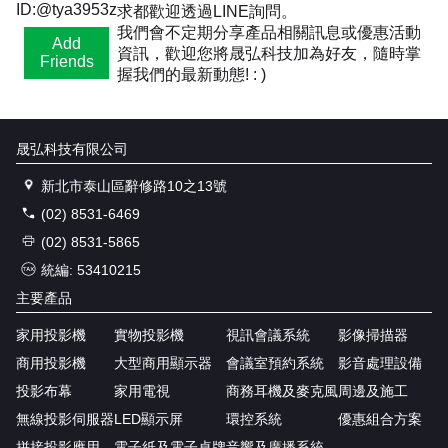
ID:@tya3953z
求都歡迎透過LINE詢問。
我們會不定期分享產品相關訊息或優惠活動
Add
資訊，歡迎您將晟弘科技加為好友，隨時掌
Friends
握我們的最新動態! : )
晟弘科技有限公司
新北市泰山區辭修路10之13號
(02) 8531-6469
(02) 8531-5865
統編: 53410215
主要產品
家用投影機
實物投影機
視訊會議系統
影像掃描器
商用投影機
大型商用顯示器
會議室預約系統
影音處理設備
投影布幕
家用電視
商務耳機及麥克風
周邊及施工
無線投影伺服器
LED顯示屏
環控系統
優惠組合方案
拼接投影應用
電子紙及電子桌牌
音響及廣播系統