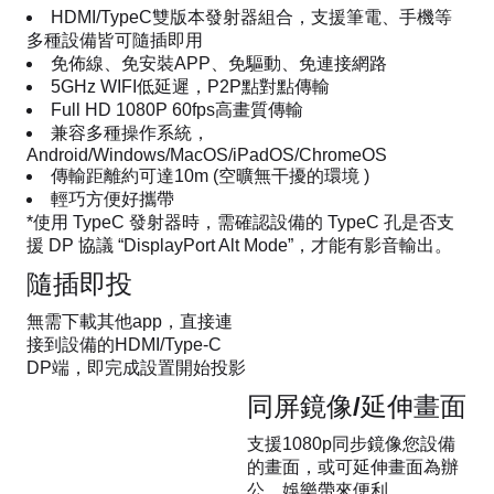
HDMI/TypeC雙版本發射器組合，支援筆電、手機等
多種設備皆可隨插即用
免佈線、免安裝APP、免驅動、免連接網路
5GHz WIFI低延遲，P2P點對點傳輸
Full HD 1080P 60fps高畫質傳輸
兼容多種操作系統，
Android/Windows/MacOS/iPadOS/ChromeOS
傳輸距離約可達10m (空曠無干擾的環境 )
輕巧方便好攜帶
*使用 TypeC 發射器時，需確認設備的 TypeC 孔是否支
援 DP 協議 “DisplayPort Alt Mode”，才能有影音輸出。
隨插即投
無需下載其他app，直接連
接到設備的HDMI/Type-C
DP端，即完成設置開始投影
同屏鏡像/延伸畫面
支援1080p同步鏡像您設備
的畫面，或可延伸畫面為辦
公、娛樂帶來便利