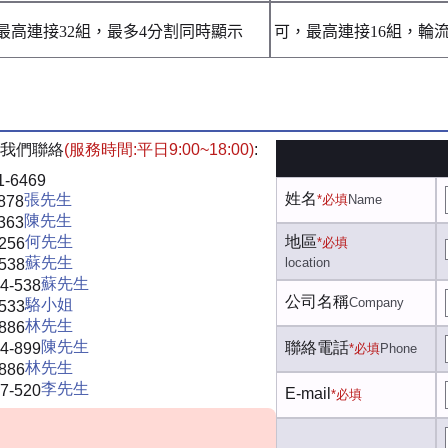
最高連接32組，最多4分割同時顯示
可，最高連接16組，輪
我們聯絡
(服務時間:平日9:00~18:00)
:
1-6469
姓名
張先生
*必填
Name
878
陳先生
363
何先生
地區
-256
*必填
蘇先生
location
-538
蘇先生
4-538
公司名稱
Company
駱小姐
-533
林先生
-886
陳先生
聯絡電話
4-899
*必填
Phone
林先生
-886
李先生
7-520
E-mail
*必填