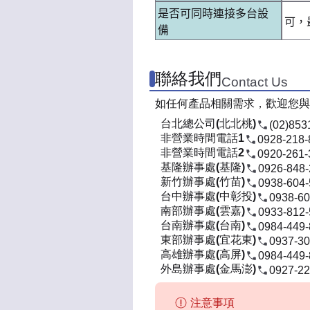
是否可同時連接多台設
可，
備
聯絡我們
Contact Us
如任何產品相關需求，歡迎您與
台北總公司(北北桃)
(02)853
非營業時間電話1
0928-218-
非營業時間電話2
0920-261-
基隆辦事處(基隆)
0926-848
新竹辦事處(竹苗)
0938-604
台中辦事處(中彰投)
0938-60
南部辦事處(雲嘉)
0933-812
台南辦事處(台南)
0984-449
東部辦事處(宜花東)
0937-30
高雄辦事處(高屏)
0984-449
外島辦事處(金馬澎)
0927-22
注意事項