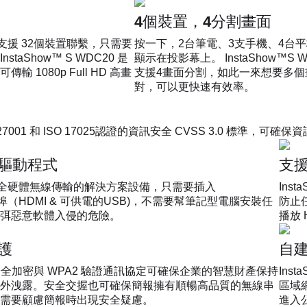
4個裝置，4分割畫面
最高可支援 32個裝置聯繫，只需要
按一下，2台筆電、3支手機、4台
aShow™ S WDC20 是
顯示在投影幕上。 InstaShow™S 
1080p Full HD 高畫
支援4畫面分割，如此一來想要多個
對，可以更快速有效率。
ISO27001 和 ISO 17025認證的資訊安全 CVSS 3.0 標準，可確
驅動程式
支援
0 是一個全硬體無線傳輸的解決方案設備，只需要插入
Ins
 的連接埠（HDMI & 可供電的USB)，不需要幫筆記型電腦安裝任
防止
弭惡意軟體入侵的危險。
播放 
護
自
28 位元安全加密與 WPA2 驗證通訊協定可確保企業的智慧財產保持
Ins
外洩露。安全交握也可確保簡報擁有順暢高品質的無線串
區域
需要顧慮簡報時出現安全疑慮。
進入