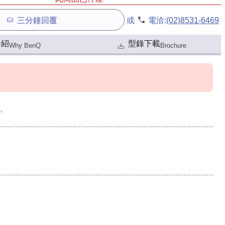
三分鐘回覆
或
電洽:
(02)8531-6469
介紹
型錄下載
Why BenQ
Brochure
。