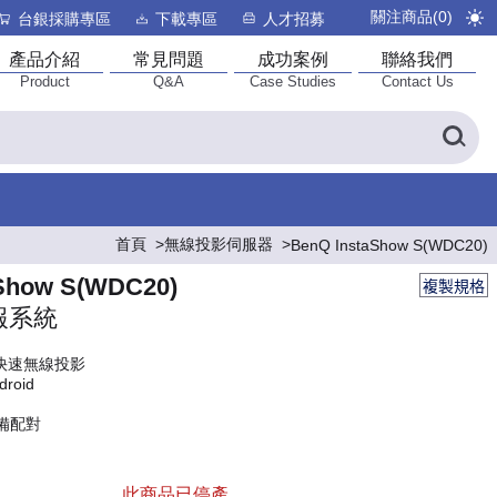
關注商品(
0
)
台銀採購專區
下載專區
人才招募
產品介紹
常見問題
成功案例
聯絡我們
Product
Q&A
Case Studies
Contact Us
首頁
無線投影伺服器
BenQ InstaShow S(WDC20)
Show S(WDC20)
複製規格
報系統
快速無線投影
roid
備配對
此商品已停產