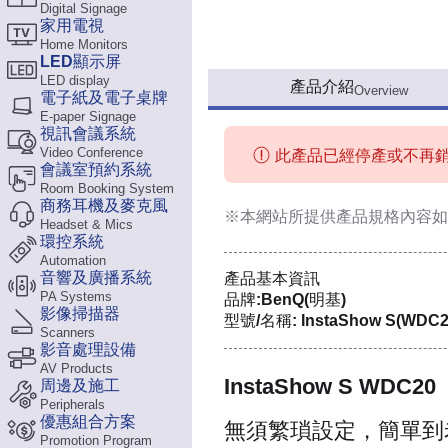
Digital Signage
家用電視
Home Monitors
LED顯示屏
LED display
產品介紹
Overview
電子紙及電子桌牌
E-paper Signage
視訊會議系統
Video Conference
此產品已經停產或不再
會議室預約系統
Room Booking System
商務耳機及麥克風
※本網站所提供
產品規格內容
如
Headset & Mics
環控系統
Automation
音響及廣播系統
產品基本資訊
PA Systems
品牌:BenQ(明基)
影像掃描器
型號/名稱: InstaShow S(WDC2
Scanners
影音處理設備
AV Products
InstaShow S WDC20
周邊及施工
Peripherals
優惠組合方案
無須繁瑣設定，簡單到
Promotion Program