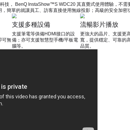
， BenQ InstaShow™S WDC20 其直覺式使用體
20 隨插即用，簡單的就讓員工、訪客直接使用無線投影；高級的安全
支援多種設備
流暢影片播放
支援筆電等俱備HDMI接口的設
更強大的晶片、支援更
鍵即可無
備；亦可支援智慧型手機/平板電
寬，提供穩定、可靠的
腦等。
品質。