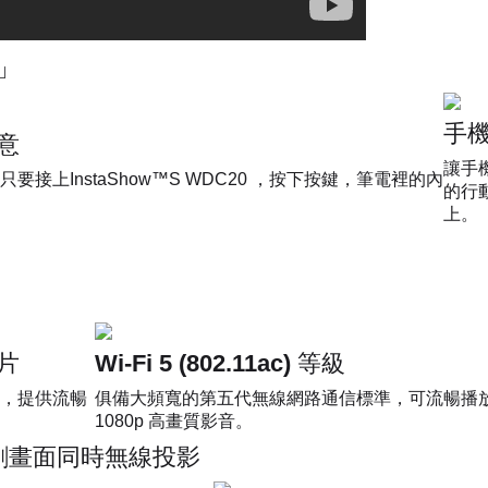
」
手
意
讓手機
接上InstaShow™S WDC20 ，按下按鍵，筆電裡的內
的行動
上。
片
Wi-Fi 5 (802.11ac) 等級
，提供流暢
俱備大頻寬的第五代無線網路通信標準，可流暢播
1080p 高畫質影音。
分割畫面同時無線投影