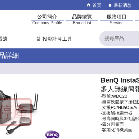
首頁
最新消息
公司簡介
品牌總覽
服務項目
Company Profile
Brand List
Service
帳號
投影計算工具
產品詳細
BenQ Insta
多人無線簡
-型號:WDC20
-無需軟體按下按鈕
-支援PC/NB/iOS/And
-支援觸控顯示器
-最高同時與32組設
-四分割畫面
-客製化待機桌面