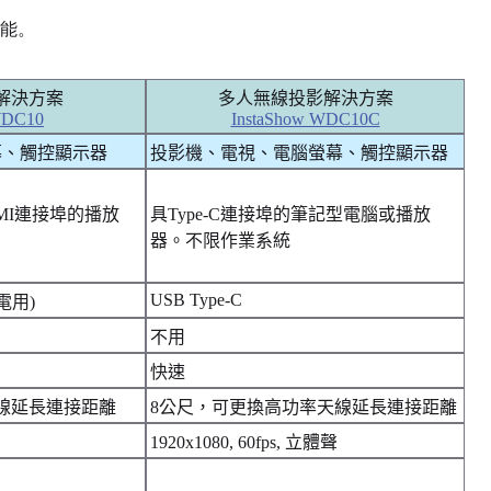
功能。
解決方案
多人無線投影解決方案
WDC10
InstaShow WDC10C
幕、觸控顯示器
投影機、電視、電腦螢幕、觸控顯示器
MI連接埠的播放
具Type-C連接埠的筆記型電腦或播放
器。不限作業系統
USB Type-C
供電用)
不用
快速
線延長連接距離
8公尺，可更換高功率天線延長連接距離
1920x1080, 60fps, 立體聲