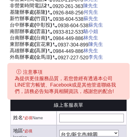
非營業時間電話2
陳先生
0920-261-363
基隆辦事處(基隆)
何先生
0926-848-256
新竹辦事處(竹苗)
蘇先生
0938-604-538
台中辦事處(中彰投)
蘇先生
0938-604-538
南部辦事處(雲嘉)
駱小姐
0933-812-533
台南辦事處(台南)
林先生
0984-449-886
東部辦事處(宜花東)
陳先生
0937-304-899
高雄辦事處(高屏)
林先生
0984-449-886
外島辦事處(金馬澎)
李先生
0927-227-520
注意事項
為提供更佳服務品質，若您曾經有透過本公司
LINE官方帳號、Facebook或是其他管道聯絡我
們，請務必告知專員相關資訊，感謝您的配合!
線上客服表單
姓名
*必填
Name
地區
*必填