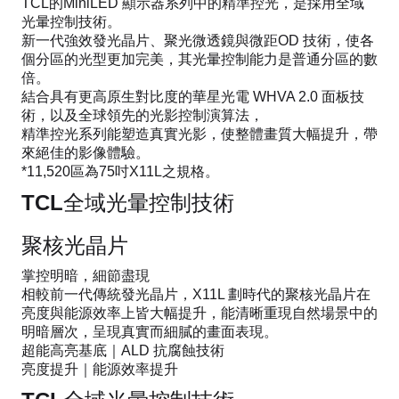
TCL的MiniLED 顯示器系列中的精準控光，是採用全域
光暈控制技術。
新一代強效發光晶片、聚光微透鏡與微距OD 技術，使各
個分區的光型更加完美，其光暈控制能力是普通分區的數
倍。
結合具有更高原生對比度的華星光電 WHVA 2.0 面板技
術，以及全球領先的光影控制演算法，
精準控光系列能塑造真實光影，使整體畫質大幅提升，帶
來絕佳的影像體驗。
*11,520區為75吋X11L之規格。
TCL全域光暈控制技術
聚核光晶片
掌控明暗，細節盡現
相較前一代傳統發光晶片，X11L 劃時代的聚核光晶片在
亮度與能源效率上皆大幅提升，能清晰重現自然場景中的
明暗層次，呈現真實而細膩的畫面表現。
超能高亮基底｜ALD 抗腐蝕技術
亮度提升｜能源效率提升