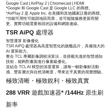
Google Cast | AirPlay 2 | Chromecast | HDMI
*Google 和 Google Cast 是 Google LLC 的商標。
*AirPlay 2 是 Apple Inc. 在美國和其他國家註冊的商標。
*功能可用性可能因地區而異，並可能隨服務更新而變
更。實際功能需要相容的設備和網路連線。
TSR AiPQ 處理器
智慧運算 影像優化
TSR AiPQ 處理器為高度智慧化的旗艦晶片，具備強大的
AI 運算能力。
整合 TCL 專屬影像調校演算法，並搭載先進的智慧感知
技術，能夠對畫面進行像素級優化。
並結合 TCL AI 模型的深度運算，讓每一幀影像鮮活動
感、豐富層次與自然清晰度，帶來近乎真實的視覺體驗。
極致清晰・極致銳利・極致真實
288 VRR 遊戲加速器* /144Hz 原生刷
新率