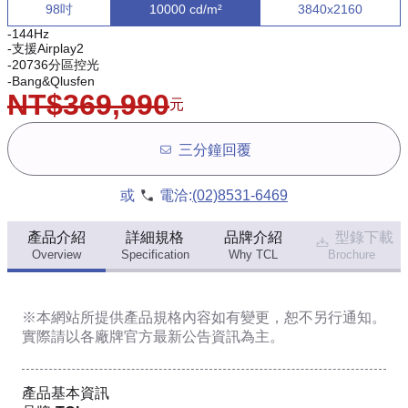
98吋
10000 cd/m²
3840x2160
-144Hz
-支援Airplay2
-20736分區控光
-Bang&Qlusfen
NT$369,990
元
三分鐘回覆
或
電洽:
(02)8531-6469
產品介紹
詳細規格
品牌介紹
型錄下載
Overview
Specification
Why TCL
Brochure
※本網站所提供
產品規格內容
如有變更，恕不另行通知。
實際請以各廠牌官方最新公告資訊為主。
產品基本資訊