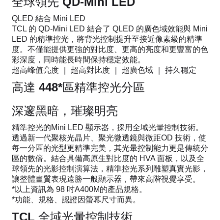
全球領先 QD-Mini LED
QLED 結合 Mini LED
TCL 的 QD-Mini LED 結合了 QLED 的廣色域效能與 Mini
LED 的精準控光，將背光控制提升至接近像素級的精準
度。不僅能提供更強的對比度、更高的亮度和更豐富的色
彩深度，同時能長時間保持穩定效能。
超高峰值亮度 ｜ 超高對比度 ｜ 超廣色域 ｜ 持久穩定
高達 448*區精準控光分區
深邃黑暗，璀璨明亮
精準控光的Mini LED 顯示器，採用全域光暈控制技術。
透過新一代聚核光晶片、聚光微透鏡與微距OD 技術，使
每一分區的光型更精準完美，其光暈控制能力更是傳統分
區的數倍。結合具備高原生對比度的 HVA 面板，以及全
球領先的光影控制演算法，精準控光系列雕塑真實光影，
讓整體畫質表現遠勝一般顯示器，帶來高階視覺享受。
*以上資訊為 98 吋A400M的產品規格。
*功能、規格、認證因螢幕尺寸而異。
TCL 全域光暈控制技術