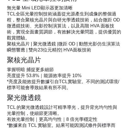
無光暈 Mini LED顯示器更加清晰
TCL全區光暈控制技術涵蓋從光源產生到成像的整個過
程，整合聚核光晶片與自研光學透鏡技術，結合微距 OD
微透鏡技術、光影控制演算法，以及高階 HVA 面板技
術，實現全面畫質調節，有效解決光暈問題，提供優質的
觀賞體驗。
聚核光晶片 | 聚光微透鏡 |微距 OD | 動態光影仿生演算法
瞬態響應 | 雙向23位元精控| HVA面板技術
聚核光晶片
掌握明暗 捕捉更多細節
亮度提升 53.8%｜能源效率提升 10%
*亮度及能效提升數據引自TCL實驗室。不同的測試環境/
標準可能會導致結果有所不同。
聚光微透鏡
TCL 的聚光微透鏡設計可精準導光，提升背光均勻性與
光暈控制，使細節更清晰。
有效光暈控制｜更高均勻性｜8 倍光學穩定性
*數據來自 TCL 實驗室。結果可能因測試條件與標準而