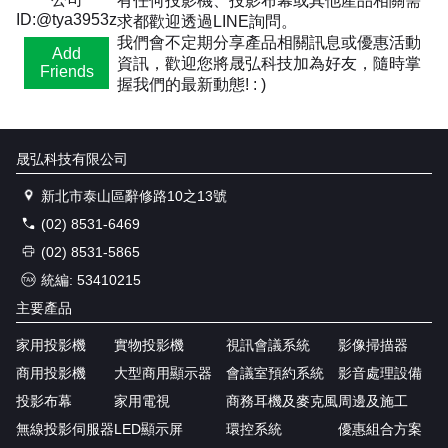
有任何投影機、投影布幕或其他產品相關需
ID:@tya3953z
求都歡迎透過LINE詢問。
我們會不定期分享產品相關訊息或優惠活動
Add
資訊，歡迎您將晟弘科技加為好友，隨時掌
Friends
握我們的最新動態! : )
晟弘科技有限公司
新北市泰山區辭修路10之13號
(02) 8531-6469
(02) 8531-5865
統編: 53410215
主要產品
家用投影機
實物投影機
視訊會議系統
影像掃描器
商用投影機
大型商用顯示器
會議室預約系統
影音處理設備
投影布幕
家用電視
商務耳機及麥克風
周邊及施工
無線投影伺服器
LED顯示屏
環控系統
優惠組合方案