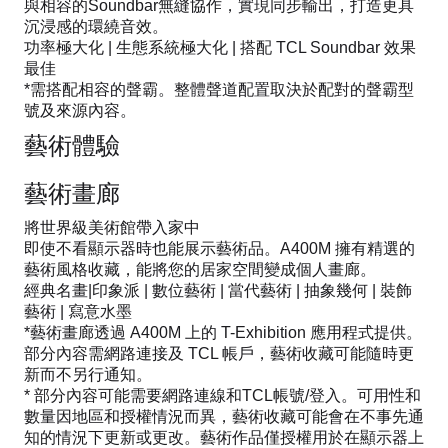
與相容的Soundbar無縫協作，實現同步輸出，打造更具
沉浸感的環繞音效。
功率極大化 | 生態系統極大化 | 搭配 TCL Soundbar 效果
最佳
*需搭配相容的聲霸。整體聲道配置取決於配對的聲霸型
號及來源內容。
藝術體驗
藝術畫廊
將世界級美術館帶入家中
即使不看顯示器時也能展示藝術品。A400M 擁有精選的
藝術風格收藏，能將您的居家空間變成個人畫廊。
經典名畫|印象派 | 數位藝術 | 當代藝術 | 抽象幾何 | 裝飾
藝術 | 寫意水墨
*藝術畫廊透過 A400M 上的 T-Exhibition 應用程式提供。
部分內容需網路連接及 TCL 帳戶，藝術收藏可能隨時更
新而不另行通知。
* 部分內容可能需要網路連線和TCL帳號/登入。可用性和
數量因地區和授權情況而異，藝術收藏可能會在不事先通
知的情況下更新或更改。藝術作品僅授權用於在顯示器上