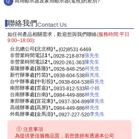
商用顯示器及家用顯示器(電視)的差別?
聯絡我們
Contact Us
如任何產品相關需求，歡迎您與我們聯絡
(服務時間:平日
9:00~18:00)
:
台北總公司(北北桃)
(02)8531-6469
非營業時間電話1
張先生
0928-218-878
非營業時間電話2
陳先生
0920-261-363
基隆辦事處(基隆)
何先生
0926-848-256
新竹辦事處(竹苗)
蘇先生
0938-604-538
台中辦事處(中彰投)
蘇先生
0938-604-538
南部辦事處(雲嘉)
駱小姐
0933-812-533
台南辦事處(台南)
林先生
0984-449-886
東部辦事處(宜花東)
陳先生
0937-304-899
高雄辦事處(高屏)
林先生
0984-449-886
外島辦事處(金馬澎)
李先生
0927-227-520
注意事項
為提供更佳服務品質，若您曾經有透過本公司