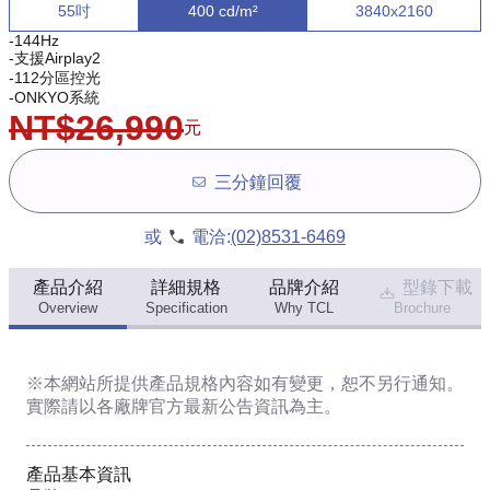
55吋
400 cd/m²
3840x2160
-144Hz
-支援Airplay2
-112分區控光
-ONKYO系統
NT$26,990
元
三分鐘回覆
或
電洽:
(02)8531-6469
產品介紹
詳細規格
品牌介紹
型錄下載
Overview
Specification
Why TCL
Brochure
※本網站所提供
產品規格內容
如有變更，恕不另行通知。
實際請以各廠牌官方最新公告資訊為主。
產品基本資訊