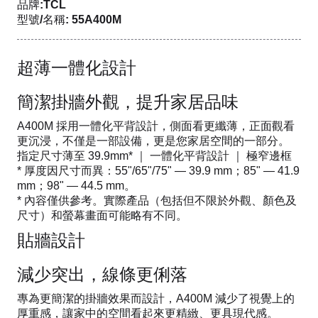
品牌:TCL
型號/名稱: 55A400M
超薄一體化設計
簡潔掛牆外觀，提升家居品味
A400M 採用一體化平背設計，側面看更纖薄，正面觀看
更沉浸，不僅是一部設備，更是您家居空間的一部分。
指定尺寸薄至 39.9mm* ｜ 一體化平背設計 ｜ 極窄邊框
* 厚度因尺寸而異：55"/65"/75" — 39.9 mm；85" — 41.9
mm；98" — 44.5 mm。
* 內容僅供參考。實際產品（包括但不限於外觀、顏色及
尺寸）和螢幕畫面可能略有不同。
貼牆設計
減少突出，線條更俐落
專為更簡潔的掛牆效果而設計，A400M 減少了視覺上的
厚重感，讓家中的空間看起來更精緻、更具現代感。