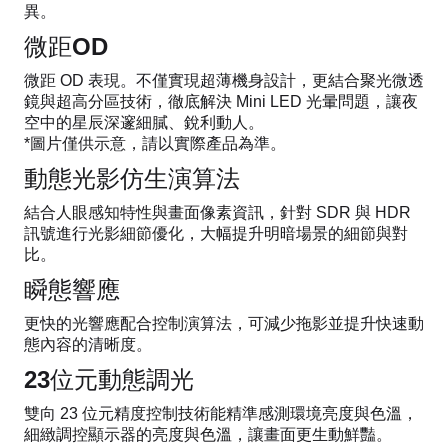
異。
微距OD
微距 OD 表現。不僅實現超薄機身設計，更結合聚光微透
鏡與超高分區技術，徹底解決 Mini LED 光暈問題，讓夜
空中的星辰深邃細膩、銳利動人。
*圖片僅供示意，請以實際產品為準。
動態光影仿生演算法
結合人眼感知特性與畫面像素資訊，針對 SDR 與 HDR
訊號進行光影細節優化，大幅提升明暗場景的細節與對
比。
瞬態響應
更快的光響應配合控制演算法，可減少拖影並提升快速動
態內容的清晰度。
23位元動態調光
雙向 23 位元精度控制技術能精準感測環境亮度與色溫，
細緻調控顯示器的亮度與色溫，讓畫面更生動鮮豔。