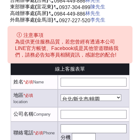
台南辦事處(台南)
林先生
0984-449-886
東部辦事處(宜花東)
陳先生
0937-304-899
高雄辦事處(高屏)
林先生
0984-449-886
外島辦事處(金馬澎)
李先生
0927-227-520
注意事項
為提供更佳服務品質，若您曾經有透過本公司
LINE官方帳號、Facebook或是其他管道聯絡我
們，請務必告知專員相關資訊，感謝您的配合!
線上客服表單
姓名
*必填
Name
地區
*必填
location
公司名稱
Company
聯絡電話
*必填
Phone
分機