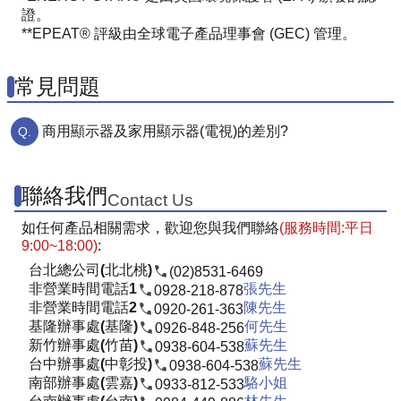
證。
**EPEAT® 評級由全球電子產品理事會 (GEC) 管理。
常見問題
商用顯示器及家用顯示器(電視)的差別?
聯絡我們
Contact Us
如任何產品相關需求，歡迎您與我們聯絡
(服務時間:平日
9:00~18:00)
:
台北總公司(北北桃)
(02)8531-6469
非營業時間電話1
張先生
0928-218-878
非營業時間電話2
陳先生
0920-261-363
基隆辦事處(基隆)
何先生
0926-848-256
新竹辦事處(竹苗)
蘇先生
0938-604-538
台中辦事處(中彰投)
蘇先生
0938-604-538
南部辦事處(雲嘉)
駱小姐
0933-812-533