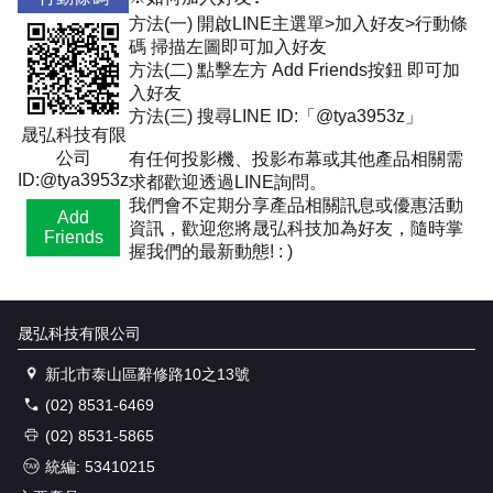
方法(一) 開啟LINE主選單>加入好友>行動條
碼 掃描左圖即可加入好友
方法(二) 點擊左方 Add Friends按鈕 即可加
入好友
方法(三) 搜尋LINE ID:「@tya3953z」
晟弘科技有限
公司
有任何投影機、投影布幕或其他產品相關需
ID:@tya3953z
求都歡迎透過LINE詢問。
我們會不定期分享產品相關訊息或優惠活動
Add
資訊，歡迎您將晟弘科技加為好友，隨時掌
Friends
握我們的最新動態! : )
晟弘科技有限公司
新北市泰山區辭修路10之13號
(02) 8531-6469
(02) 8531-5865
統編: 53410215