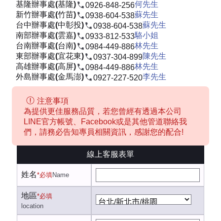
基隆辦事處(基隆)
何先生
0926-848-256
新竹辦事處(竹苗)
蘇先生
0938-604-538
台中辦事處(中彰投)
蘇先生
0938-604-538
南部辦事處(雲嘉)
駱小姐
0933-812-533
台南辦事處(台南)
林先生
0984-449-886
東部辦事處(宜花東)
陳先生
0937-304-899
高雄辦事處(高屏)
林先生
0984-449-886
外島辦事處(金馬澎)
李先生
0927-227-520
注意事項
為提供更佳服務品質，若您曾經有透過本公司
LINE官方帳號、Facebook或是其他管道聯絡我
們，請務必告知專員相關資訊，感謝您的配合!
線上客服表單
姓名
*必填
Name
地區
*必填
location