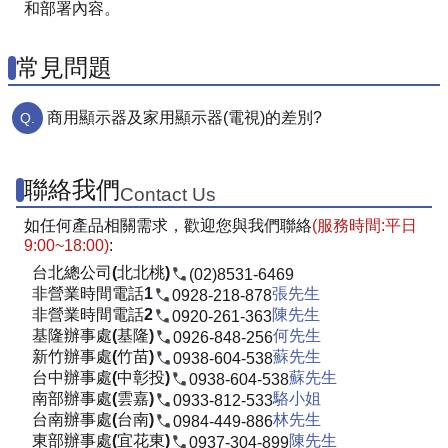
和部署內容。
常見問題
商用顯示器及家用顯示器(電視)的差別?
聯絡我們
Contact Us
如任何產品相關需求，歡迎您與我們聯絡
(服務時間:平日
9:00~18:00)
:
台北總公司(北北桃)
(02)8531-6469
非營業時間電話1
張先生
0928-218-878
非營業時間電話2
陳先生
0920-261-363
基隆辦事處(基隆)
何先生
0926-848-256
新竹辦事處(竹苗)
蘇先生
0938-604-538
台中辦事處(中彰投)
蘇先生
0938-604-538
南部辦事處(雲嘉)
駱小姐
0933-812-533
台南辦事處(台南)
林先生
0984-449-886
東部辦事處(宜花東)
陳先生
0937-304-899