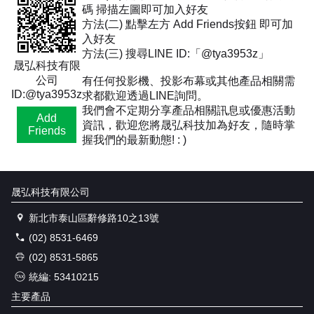
碼 掃描左圖即可加入好友
方法(二) 點擊左方 Add Friends按鈕 即可加
入好友
方法(三) 搜尋LINE ID:「@tya3953z」
晟弘科技有限
公司
有任何投影機、投影布幕或其他產品相關需
ID:@tya3953z
求都歡迎透過LINE詢問。
我們會不定期分享產品相關訊息或優惠活動
Add
資訊，歡迎您將晟弘科技加為好友，隨時掌
Friends
握我們的最新動態! : )
晟弘科技有限公司
新北市泰山區辭修路10之13號
(02) 8531-6469
(02) 8531-5865
統編: 53410215
主要產品