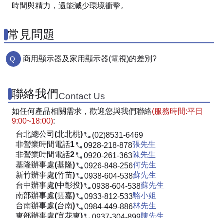
時間與精力，還能減少環境衝擊。
常見問題
商用顯示器及家用顯示器(電視)的差別?
聯絡我們
Contact Us
如任何產品相關需求，歡迎您與我們聯絡
(服務時間:平日
9:00~18:00)
:
台北總公司(北北桃)
(02)8531-6469
非營業時間電話1
張先生
0928-218-878
非營業時間電話2
陳先生
0920-261-363
基隆辦事處(基隆)
何先生
0926-848-256
新竹辦事處(竹苗)
蘇先生
0938-604-538
台中辦事處(中彰投)
蘇先生
0938-604-538
南部辦事處(雲嘉)
駱小姐
0933-812-533
台南辦事處(台南)
林先生
0984-449-886
東部辦事處(宜花東)
陳先生
0937-304-899