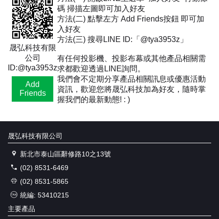
碼 掃描左圖即可加入好友
方法(二) 點擊左方 Add Friends按鈕 即可加
入好友
方法(三) 搜尋LINE ID:「@tya3953z」
晟弘科技有限
公司
有任何投影機、投影布幕或其他產品相關需
ID:@tya3953z
求都歡迎透過LINE詢問。
我們會不定期分享產品相關訊息或優惠活動
Add
資訊，歡迎您將晟弘科技加為好友，隨時掌
Friends
握我們的最新動態! : )
晟弘科技有限公司
新北市泰山區辭修路10之13號
(02) 8531-6469
(02) 8531-5865
統編: 53410215
主要產品