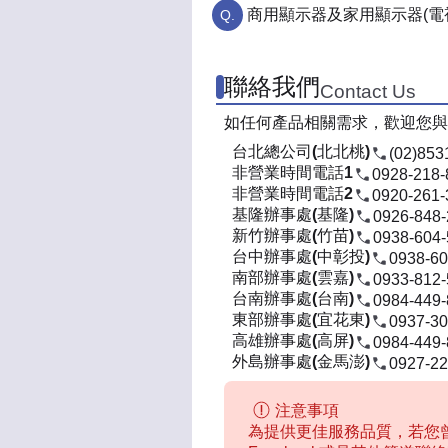
商用顯示器及家用顯示器(電
聯絡我們
Contact Us
如任何產品相關需求，歡迎您與
台北總公司(北北桃)
(02)853
非營業時間電話1
0928-218-
非營業時間電話2
0920-261-
基隆辦事處(基隆)
0926-848
新竹辦事處(竹苗)
0938-604
台中辦事處(中彰投)
0938-60
南部辦事處(雲嘉)
0933-812
台南辦事處(台南)
0984-449
東部辦事處(宜花東)
0937-30
高雄辦事處(高屏)
0984-449
外島辦事處(金馬澎)
0927-22
注意事項
為提供更佳服務品質，若您曾