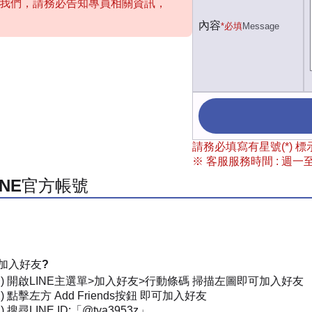
聯絡我們，請務必告知專員相關資訊，
內容
*必填
Message
請務必填寫有星號(*)
※ 客服服務時間 : 週一至週
INE官方帳號
加入好友?
一) 開啟LINE主選單>加入好友>行動條碼 掃描左圖即可加入好友
) 點擊左方 Add Friends按鈕 即可加入好友
 搜尋LINE ID:「@tya3953z」