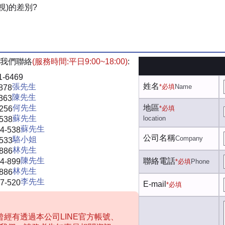
視)的差別?
我們聯絡
(服務時間:平日9:00~18:00)
:
1-6469
姓名
張先生
*必填
Name
878
陳先生
363
何先生
地區
-256
*必填
蘇先生
location
-538
蘇先生
4-538
公司名稱
Company
駱小姐
-533
林先生
-886
陳先生
聯絡電話
4-899
*必填
Phone
林先生
-886
李先生
7-520
E-mail
*必填
經有透過本公司LINE官方帳號、