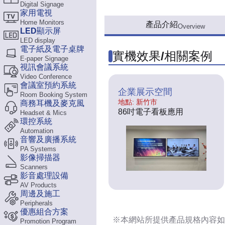
Digital Signage
家用電視
Home Monitors
產品介紹
Overview
LED顯示屏
LED display
電子紙及電子桌牌
實機效果/相關案例
E-paper Signage
視訊會議系統
Video Conference
會議室預約系統
企業展示空間
Room Booking System
地點: 新竹市
商務耳機及麥克風
86吋電子看板應用
Headset & Mics
環控系統
Automation
音響及廣播系統
PA Systems
影像掃描器
Scanners
影音處理設備
AV Products
周邊及施工
Peripherals
優惠組合方案
※本網站所提供
產品規格內容
如
Promotion Program