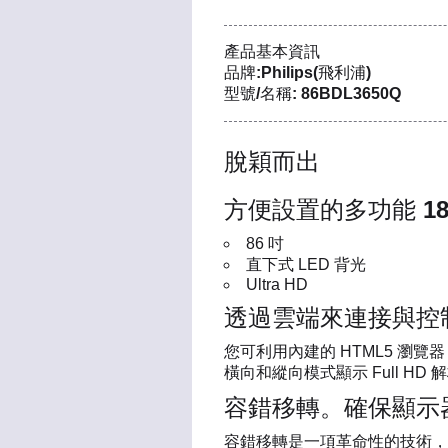
產品基本資訊
品牌:Philips(飛利浦)
型號/名稱: 86BDL3650Q
脫穎而出
方便設置的多功能 18
86 吋
直下式 LED 背光
Ultra HD
透過雲端來連接與控
您可利用內建的 HTML5 瀏
橫向和縱向模式顯示 Full H
容錯移轉。確保顯示
容錯移轉是一項革命性的技術，