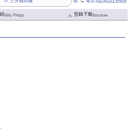
三分鐘回覆
或
電洽:
(02)8531-6469
紹
型錄下載
Why Philips
Brochure
。