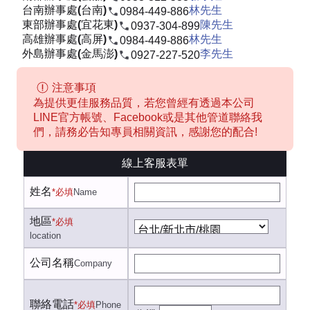
台南辦事處(台南)
林先生
0984-449-886
東部辦事處(宜花東)
陳先生
0937-304-899
高雄辦事處(高屏)
林先生
0984-449-886
外島辦事處(金馬澎)
李先生
0927-227-520
注意事項
為提供更佳服務品質，若您曾經有透過本公司
LINE官方帳號、Facebook或是其他管道聯絡我
們，請務必告知專員相關資訊，感謝您的配合!
線上客服表單
姓名
*必填
Name
地區
*必填
location
公司名稱
Company
聯絡電話
*必填
Phone