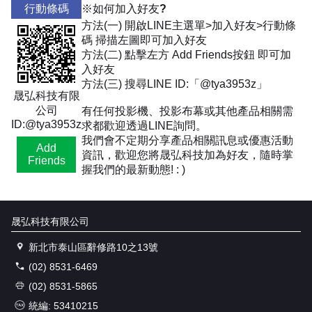
行動條碼
※如何加入好友?
方法(一) 開啟LINE主選單>加入好友>行動條
碼 掃描左圖即可加入好友
方法(二) 點擊左方 Add Friends按鈕 即可加
入好友
方法(三) 搜尋LINE ID:「@tya3953z」
晟弘科技有限
公司
有任何投影機、投影布幕或其他產品相關需
ID:@tya3953z
求都歡迎透過LINE詢問。
我們會不定期分享產品相關訊息或優惠活動
Add
資訊，歡迎您將晟弘科技加為好友，隨時掌
Friends
握我們的最新動態! : )
晟弘科技有限公司
新北市泰山區辭修路10之13號
(02) 8531-6469
(02) 8531-5865
統編: 53410215