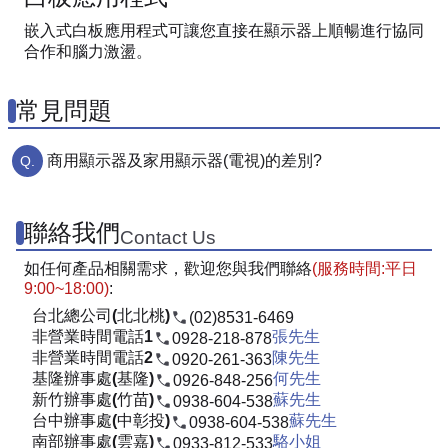
嵌入式白板應用程式可讓您直接在顯示器上順暢進行協同
合作和腦力激盪。
常見問題
商用顯示器及家用顯示器(電視)的差別?
聯絡我們
Contact Us
如任何產品相關需求，歡迎您與我們聯絡
(服務時間:平日
9:00~18:00)
:
台北總公司(北北桃)
(02)8531-6469
非營業時間電話1
張先生
0928-218-878
非營業時間電話2
陳先生
0920-261-363
基隆辦事處(基隆)
何先生
0926-848-256
新竹辦事處(竹苗)
蘇先生
0938-604-538
台中辦事處(中彰投)
蘇先生
0938-604-538
南部辦事處(雲嘉)
駱小姐
0933-812-533