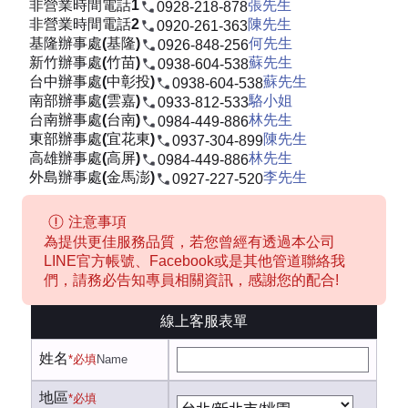
非營業時間電話1
張先生
0928-218-878
非營業時間電話2
陳先生
0920-261-363
基隆辦事處(基隆)
何先生
0926-848-256
新竹辦事處(竹苗)
蘇先生
0938-604-538
台中辦事處(中彰投)
蘇先生
0938-604-538
南部辦事處(雲嘉)
駱小姐
0933-812-533
台南辦事處(台南)
林先生
0984-449-886
東部辦事處(宜花東)
陳先生
0937-304-899
高雄辦事處(高屏)
林先生
0984-449-886
外島辦事處(金馬澎)
李先生
0927-227-520
注意事項
為提供更佳服務品質，若您曾經有透過本公司
LINE官方帳號、Facebook或是其他管道聯絡我
們，請務必告知專員相關資訊，感謝您的配合!
線上客服表單
姓名
*必填
Name
地區
*必填