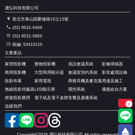
晟弘科技有限公司
新北市泰山區辭修路10之13號
(02) 8531-6469
(02) 8531-5865
統編: 53410215
主要產品
家用投影機
實物投影機
視訊會議系統
影像掃描器
商用投影機
大型商用顯示器
會議室預約系統
影音處理設備
投影布幕
家用電視
商務耳機及麥克風
周邊及施工
無線投影伺服器
LED顯示屏
環控系統
優惠組合方案
拼接投影應用
電子紙及電子桌牌
音響及廣播系統
0
追蹤我們
Copyright©2026 晟弘科技有限公司 All rights reserved