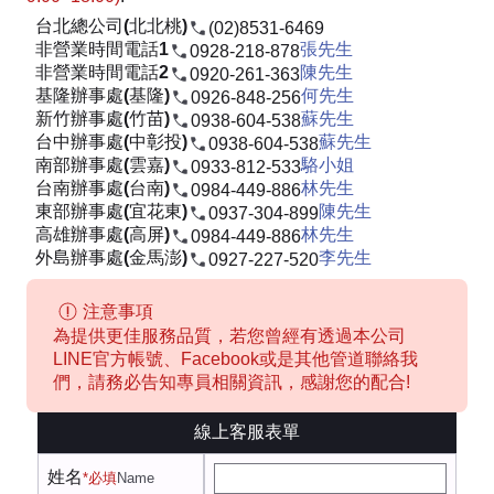
台北總公司(北北桃)
(02)8531-6469
非營業時間電話1
張先生
0928-218-878
非營業時間電話2
陳先生
0920-261-363
基隆辦事處(基隆)
何先生
0926-848-256
新竹辦事處(竹苗)
蘇先生
0938-604-538
台中辦事處(中彰投)
蘇先生
0938-604-538
南部辦事處(雲嘉)
駱小姐
0933-812-533
台南辦事處(台南)
林先生
0984-449-886
東部辦事處(宜花東)
陳先生
0937-304-899
高雄辦事處(高屏)
林先生
0984-449-886
外島辦事處(金馬澎)
李先生
0927-227-520
注意事項
為提供更佳服務品質，若您曾經有透過本公司
LINE官方帳號、Facebook或是其他管道聯絡我
們，請務必告知專員相關資訊，感謝您的配合!
線上客服表單
姓名
*必填
Name