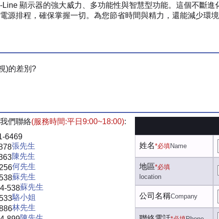
浦 Q-Line 顯示器的強大威力、多功能性與智慧型功能。這個
電源排程，確保掌握一切。為您節省時間與精力，還能減少環境
視)的差別?
我們聯絡
(服務時間:平日9:00~18:00)
:
1-6469
姓名
張先生
*必填
Name
878
陳先生
363
何先生
地區
-256
*必填
蘇先生
location
-538
蘇先生
4-538
公司名稱
Company
駱小姐
-533
林先生
-886
陳先生
聯絡電話
4-899
*必填
Phone