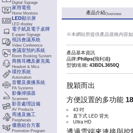
Digital Signage
家用電視
產品介紹
Home Monitors
Overview
LED顯示屏
LED display
電子紙及電子桌牌
※本網站所提供
產品規格內容
如
E-paper Signage
視訊會議系統
Video Conference
會議室預約系統
產品基本資訊
Room Booking System
品牌:Philips(飛利浦)
商務耳機及麥克風
型號/名稱: 43BDL3650Q
Headset & Mics
環控系統
Automation
音響及廣播系統
脫穎而出
PA Systems
影像掃描器
方便設置的多功能 18
Scanners
影音處理設備
AV Products
43 吋
周邊及施工
直下式 LED 背光
Peripherals
Ultra HD
優惠組合方案
透過雲端來連接與控
Promotion Program