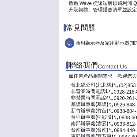
透過 Wave 從遠端解鎖飛利
升級韌體、管理播放清單並設定
常見問題
商用顯示器及家用顯示器(電
聯絡我們
Contact Us
如任何產品相關需求，歡迎您與
台北總公司(北北桃)
(02)853
非營業時間電話1
0928-218-
非營業時間電話2
0920-261-
基隆辦事處(基隆)
0926-848
新竹辦事處(竹苗)
0938-604
台中辦事處(中彰投)
0938-60
南部辦事處(雲嘉)
0933-812
台南辦事處(台南)
0984-449
東部辦事處(宜花東)
0937-30