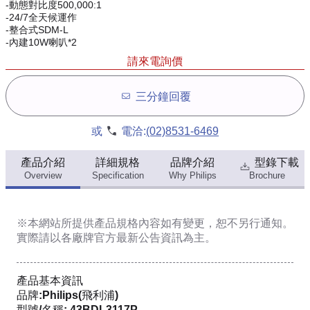
-動態對比度500,000:1
-24/7全天候運作
-整合式SDM-L
-內建10W喇叭*2
請來電詢價
三分鐘回覆
或
電洽:
(02)8531-6469
產品介紹
詳細規格
品牌介紹
型錄下載
Overview
Specification
Why Philips
Brochure
※本網站所提供
產品規格內容
如有變更，恕不另行通知。
實際請以各廠牌官方最新公告資訊為主。
產品基本資訊
品牌:Philips(飛利浦)
型號/名稱: 43BDL3117P