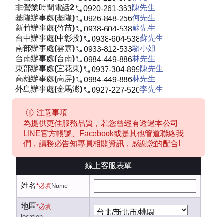
非營業時間電話2
陳先生
0920-261-363
基隆辦事處(基隆)
何先生
0926-848-256
新竹辦事處(竹苗)
蘇先生
0938-604-538
台中辦事處(中彰投)
蘇先生
0938-604-538
南部辦事處(雲嘉)
駱小姐
0933-812-533
台南辦事處(台南)
林先生
0984-449-886
東部辦事處(宜花東)
陳先生
0937-304-899
高雄辦事處(高屏)
林先生
0984-449-886
外島辦事處(金馬澎)
李先生
0927-227-520
注意事項
為提供更佳服務品質，若您曾經有透過本公司
LINE官方帳號、Facebook或是其他管道聯絡我
們，請務必告知專員相關資訊，感謝您的配合!
線上客服表單
姓名
*必填
Name
地區
*必填
location