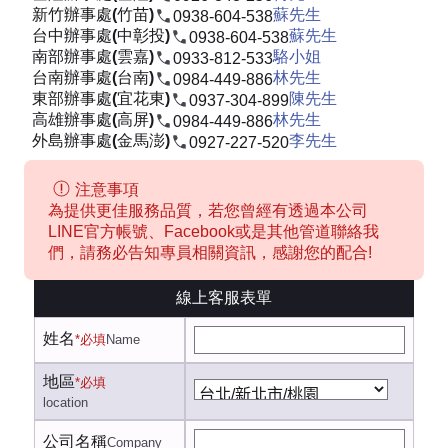
新竹辦事處(竹苗)
蘇先生
0938-604-538
台中辦事處(中彰投)
蘇先生
0938-604-538
南部辦事處(雲嘉)
駱小姐
0933-812-533
台南辦事處(台南)
林先生
0984-449-886
東部辦事處(宜花東)
陳先生
0937-304-899
高雄辦事處(高屏)
林先生
0984-449-886
外島辦事處(金馬澎)
李先生
0927-227-520
注意事項
為提供更佳服務品質，若您曾經有透過本公司
LINE官方帳號、Facebook或是其他管道聯絡我
們，請務必告知專員相關資訊，感謝您的配合!
線上客服表單
姓名
*必填
Name
地區
*必填
location
公司名稱
Company