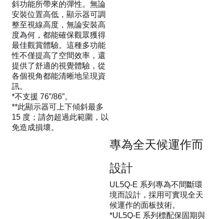
斜功能所帶來的彈性。無論
安裝位置高低，顯示器可調
整至視線高度，無論安裝高
度為何，都能確保觀眾獲得
最佳觀賞體驗。這種多功能
性不僅提高了空間效率，還
提供了舒適的視覺體驗，從
各個視角都能清晰地呈現資
訊。
*不支援 76”/86”。
**此顯示器可上下傾斜最多
15 度；請勿超過此範圍，以
免造成損壞。
專為全天候運作而
設計
UL5Q-E 系列專為不間斷環
境而設計，採用可實現全天
候運作的面板技術。
*UL5Q-E 系列標配保固期與