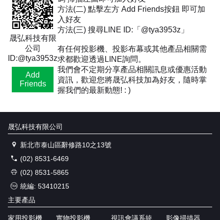
方法(二) 點擊左方 Add Friends按鈕 即可加
入好友
方法(三) 搜尋LINE ID:「@tya3953z」
晟弘科技有限
公司
有任何投影機、投影布幕或其他產品相關需
ID:@tya3953z
求都歡迎透過LINE詢問。
我們會不定期分享產品相關訊息或優惠活動
Add
資訊，歡迎您將晟弘科技加為好友，隨時掌
Friends
握我們的最新動態! : )
晟弘科技有限公司
新北市泰山區辭修路10之13號
(02) 8531-6469
(02) 8531-5865
統編: 53410215
主要產品
家用投影機
實物投影機
視訊會議系統
影像掃描器