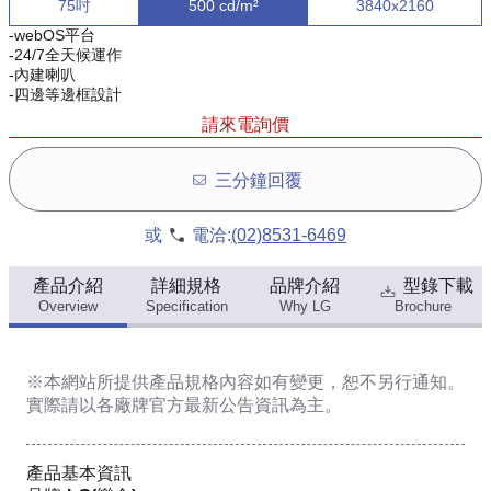
75吋
500 cd/m²
3840x2160
-webOS平台
-24/7全天候運作
-內建喇叭
-四邊等邊框設計
請來電詢價
三分鐘回覆
或
電洽:
(02)8531-6469
產品介紹
詳細規格
品牌介紹
型錄下載
Overview
Specification
Why LG
Brochure
※本網站所提供
產品規格內容
如有變更，恕不另行通知。
實際請以各廠牌官方最新公告資訊為主。
產品基本資訊