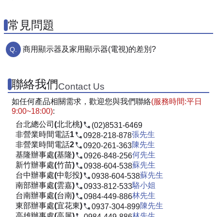
常見問題
商用顯示器及家用顯示器(電視)的差別?
聯絡我們
Contact Us
如任何產品相關需求，歡迎您與我們聯絡
(服務時間:平日
9:00~18:00)
:
台北總公司(北北桃)
(02)8531-6469
非營業時間電話1
張先生
0928-218-878
非營業時間電話2
陳先生
0920-261-363
基隆辦事處(基隆)
何先生
0926-848-256
新竹辦事處(竹苗)
蘇先生
0938-604-538
台中辦事處(中彰投)
蘇先生
0938-604-538
南部辦事處(雲嘉)
駱小姐
0933-812-533
台南辦事處(台南)
林先生
0984-449-886
東部辦事處(宜花東)
陳先生
0937-304-899
高雄辦事處(高屏)
林先生
0984-449-886