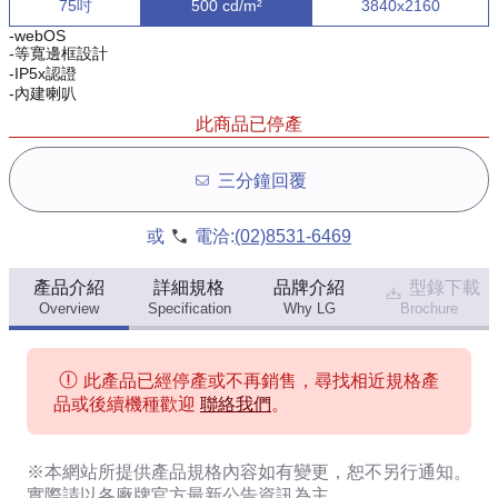
75吋
500 cd/m²
3840x2160
-webOS
-等寬邊框設計
-IP5x認證
-內建喇叭
此商品已停產
三分鐘回覆
或
電洽:
(02)8531-6469
產品介紹
詳細規格
品牌介紹
型錄下載
Overview
Specification
Why LG
Brochure
此產品已經停產或不再銷售，尋找相近規格產
品或後續機種歡迎
聯絡我們
。
※本網站所提供
產品規格內容
如有變更，恕不另行通知。
實際請以各廠牌官方最新公告資訊為主。