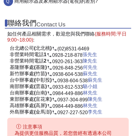
商用顯示器及家用顯示器(電視)的差別?
聯絡我們
Contact Us
如任何產品相關需求，歡迎您與我們聯絡
(服務時間:平日
9:00~18:00)
:
台北總公司(北北桃)
(02)8531-6469
非營業時間電話1
張先生
0928-218-878
非營業時間電話2
陳先生
0920-261-363
基隆辦事處(基隆)
何先生
0926-848-256
新竹辦事處(竹苗)
蘇先生
0938-604-538
台中辦事處(中彰投)
蘇先生
0938-604-538
南部辦事處(雲嘉)
駱小姐
0933-812-533
台南辦事處(台南)
林先生
0984-449-886
東部辦事處(宜花東)
陳先生
0937-304-899
高雄辦事處(高屏)
林先生
0984-449-886
外島辦事處(金馬澎)
李先生
0927-227-520
注意事項
為提供更佳服務品質，若您曾經有透過本公司