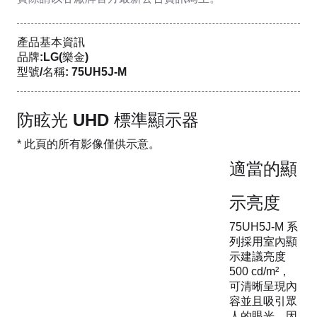
產品基本資訊
品牌:LG(樂金)
型號/名稱: 75UH5J-M
防眩光 UHD 標準顯示器
* 此頁的所有影像僅供示意。
適當的顯
示亮度
75UH5J-M 系
列採用室內顯
示建議亮度
500 cd/m²，
可清晰呈現內
容並且吸引眾
人的眼光，因