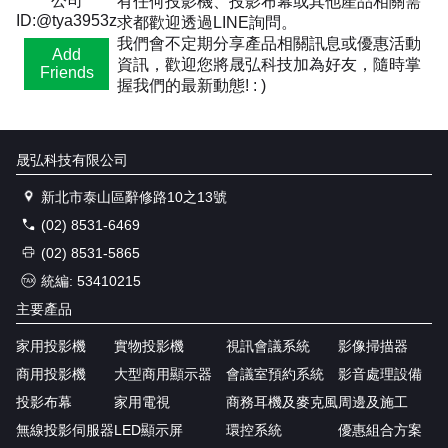
公司
有任何投影機、投影布幕或其他產品相關需
ID:@tya3953z
求都歡迎透過LINE詢問。
我們會不定期分享產品相關訊息或優惠活動
Add
資訊，歡迎您將晟弘科技加為好友，隨時掌
Friends
握我們的最新動態! : )
晟弘科技有限公司
新北市泰山區辭修路10之13號
(02) 8531-6469
(02) 8531-5865
統編: 53410215
主要產品
家用投影機
實物投影機
視訊會議系統
影像掃描器
商用投影機
大型商用顯示器
會議室預約系統
影音處理設備
投影布幕
家用電視
商務耳機及麥克風
周邊及施工
無線投影伺服器
LED顯示屏
環控系統
優惠組合方案