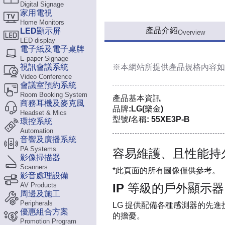
Digital Signage
家用電視
Home Monitors
產品介紹
LED顯示屏
Overview
LED display
電子紙及電子桌牌
E-paper Signage
視訊會議系統
※本網站所提供
產品規格內容
如
Video Conference
會議室預約系統
Room Booking System
產品基本資訊
商務耳機及麥克風
品牌:LG(樂金)
Headset & Mics
型號/名稱: 55XE3P-B
環控系統
Automation
音響及廣播系統
PA Systems
容易維護、且性能持
影像掃描器
Scanners
*此頁面的所有圖像僅供參考。
影音處理設備
AV Products
IP 等級的戶外顯示器
周邊及施工
Peripherals
LG 提供配備各種感測器的先
優惠組合方案
的擔憂。
Promotion Program