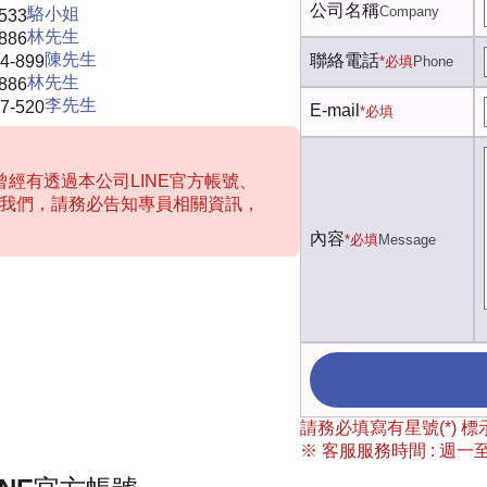
公司名稱
Company
駱小姐
-533
林先生
-886
陳先生
聯絡電話
4-899
*必填
Phone
林先生
-886
李先生
7-520
E-mail
*必填
經有透過本公司LINE官方帳號、
聯絡我們，請務必告知專員相關資訊，
內容
*必填
Message
請務必填寫有星號(*)
※ 客服服務時間 : 週一至週