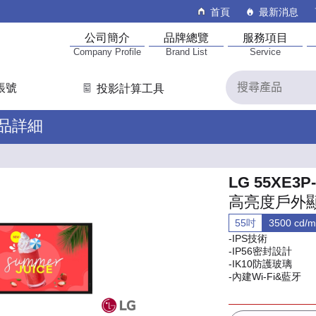
首頁
最新消息
公司簡介
品牌總覽
服務項目
Company Profile
Brand List
Service
帳號
投影計算工具
產品詳細
LG 55XE3P
高亮度戶外
55吋
3500 cd/m
-IPS技術
-IP56密封設計
-IK10防護玻璃
-內建Wi-Fi&藍牙