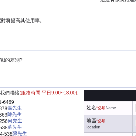
案*配對將提高其使用率。
視)的差別?
我們聯絡
(服務時間:平日9:00~18:00)
:
1-6469
姓名
張先生
*必填
Name
878
陳先生
363
何先生
地區
-256
*必填
蘇先生
location
-538
蘇先生
4-538