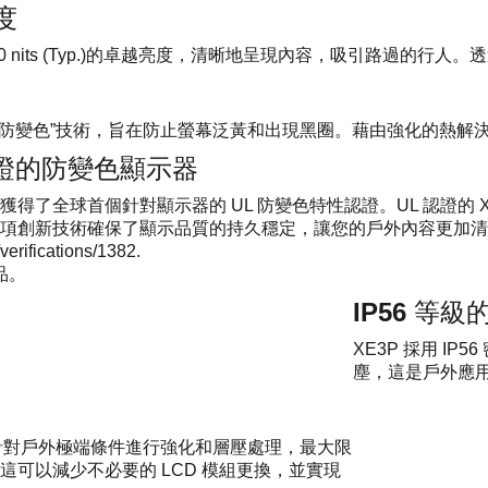
度
00 nits (Typ.)的卓越亮度，清晰地呈現內容，吸引路過的行
“防變色”技術，旨在防止螢幕泛黃和出現黑圈。藉由強化的熱解決
認證的防變色顯示器
得了全球首個針對顯示器的 UL 防變色特性認證。UL 認證的 
項創新技術確保了顯示品質的持久穩定，讓您的戶外內容更加清
erifications/1382.
品。
IP56 等
XE3P 採用 I
塵，這是戶外應
玻璃，針對戶外極端條件進行強化和層壓處理，最大限
可以減少不必要的 LCD 模組更換，並實現