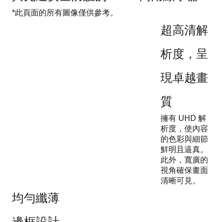
*此頁面的所有圖像僅供參考。
超高清解
析度，呈
現卓越畫
質
擁有 UHD 解
析度，使內容
的色彩與細節
鮮明且逼真。
此外，寬廣的
視角確保畫面
清晰可見。
均勻纖薄
邊框設計