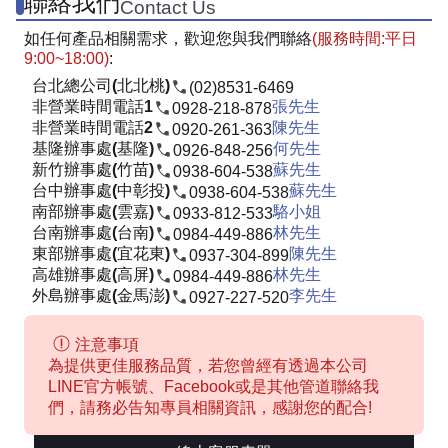
聯絡我們
Contact Us
如任何產品相關需求，歡迎您與我們聯絡
(服務時間:平日
9:00~18:00)
:
台北總公司(北北桃)
(02)8531-6469
非營業時間電話1
張先生
0928-218-878
非營業時間電話2
陳先生
0920-261-363
基隆辦事處(基隆)
何先生
0926-848-256
新竹辦事處(竹苗)
蘇先生
0938-604-538
台中辦事處(中彰投)
蘇先生
0938-604-538
南部辦事處(雲嘉)
駱小姐
0933-812-533
台南辦事處(台南)
林先生
0984-449-886
東部辦事處(宜花東)
陳先生
0937-304-899
高雄辦事處(高屏)
林先生
0984-449-886
外島辦事處(金馬澎)
李先生
0927-227-520
注意事項
為提供更佳服務品質，若您曾經有透過本公司
LINE官方帳號、Facebook或是其他管道聯絡我
們，請務必告知專員相關資訊，感謝您的配合!