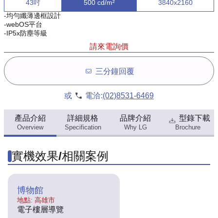
43吋
500 cd/m²
3840x2160
-均勻纖薄邊框設計
-webOS平台
-IP5x防塵等級
請來電詢價
三分鐘回覆
或
電洽:
(02)8531-6469
產品介紹
詳細規格
品牌介紹
型錄下載
Overview
Specification
Why LG
Brochure
實機效果/相關案例
博物館
地點: 高雄市
電子樓層導覽