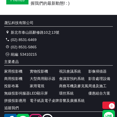
握我們的最新動態! : )
晟弘科技有限公司
新北市泰山區辭修路10之13號
(02) 8531-6469
(02) 8531-5865
統編: 53410215
主要產品
家用投影機
實物投影機
視訊會議系統
影像掃描器
商用投影機
大型商用顯示器
會議室預約系統
影音處理設備
投影布幕
家用電視
商務耳機及麥克風
周邊及施工
無線投影伺服器
LED顯示屏
環控系統
優惠組合方案
拼接投影應用
電子紙及電子桌牌
音響及廣播系統
0
追蹤我們