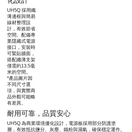
化設計
UH5Q 採用纖
薄邊框與簡易
線材整理設
計，有效節省
空間。配備專
業隱藏式電源
接口，安裝時
可緊貼牆面，
搭配纖薄支架
僅需約13.5毫
米的空間。
*產品圖片因
不同尺寸選
項，與實際商
品外觀可能略
有差異。
耐用可靠，品質安心
UH5Q 為商業環境優化設計，電源板採用部分防護塗
層，有效抵抗鹽分、灰塵、鐵粉與濕氣，確保穩定運作。