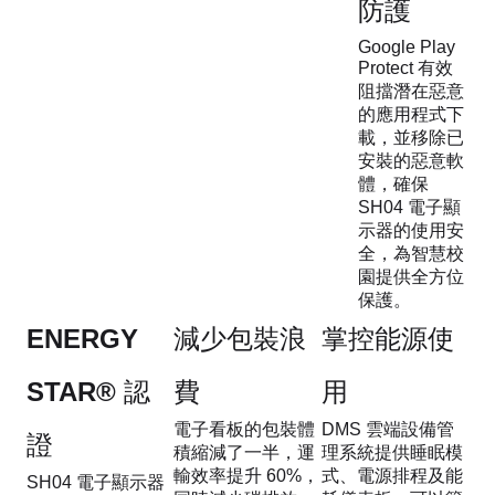
防護
Google Play
Protect 有效
阻擋潛在惡意
的應用程式下
載，並移除已
安裝的惡意軟
體，確保
SH04 電子顯
示器的使用安
全，為智慧校
園提供全方位
保護。
ENERGY
減少包裝浪
掌控能源使
STAR® 認
費
用
電子看板的包裝體
DMS 雲端設備管
證
積縮減了一半，運
理系統提供睡眠模
輸效率提升 60%，
式、電源排程及能
SH04 電子顯示器