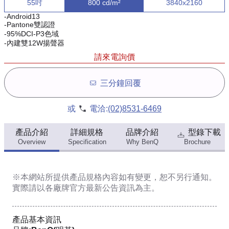
55吋
800 cd/m²
3840x2160
-Android13
-Pantone雙認證
-95%DCI-P3色域
-內建雙12W揚聲器
請來電詢價
三分鐘回覆
或
電洽:
(02)8531-6469
產品介紹
詳細規格
品牌介紹
型錄下載
Overview
Specification
Why BenQ
Brochure
※本網站所提供
產品規格內容
如有變更，恕不另行通知。
實際請以各廠牌官方最新公告資訊為主。
產品基本資訊