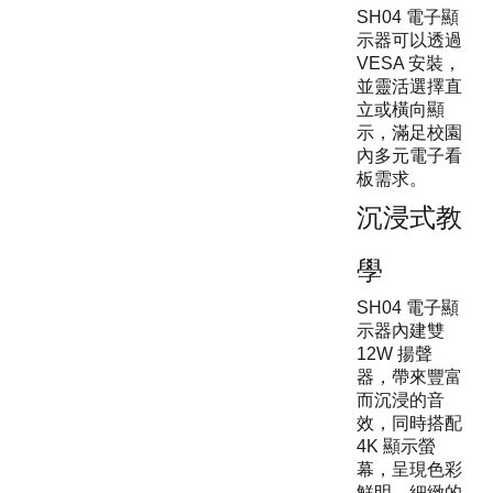
SH04 電子顯
示器可以透過
VESA 安裝，
並靈活選擇直
立或橫向顯
示，滿足校園
內多元電子看
板需求。
沉浸式教
學
SH04 電子顯
示器內建雙
12W 揚聲
器，帶來豐富
而沉浸的音
效，同時搭配
4K 顯示螢
幕，呈現色彩
鮮明、細緻的