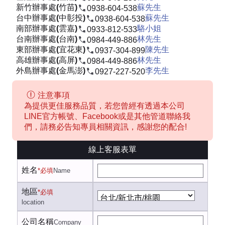
新竹辦事處(竹苗)
蘇先生
0938-604-538
台中辦事處(中彰投)
蘇先生
0938-604-538
南部辦事處(雲嘉)
駱小姐
0933-812-533
台南辦事處(台南)
林先生
0984-449-886
東部辦事處(宜花東)
陳先生
0937-304-899
高雄辦事處(高屏)
林先生
0984-449-886
外島辦事處(金馬澎)
李先生
0927-227-520
注意事項
為提供更佳服務品質，若您曾經有透過本公司
LINE官方帳號、Facebook或是其他管道聯絡我
們，請務必告知專員相關資訊，感謝您的配合!
線上客服表單
姓名
*必填
Name
地區
*必填
location
公司名稱
Company