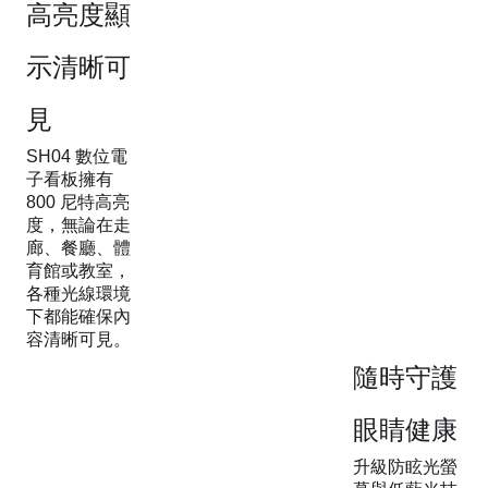
高亮度顯
示清晰可
見
SH04 數位電
子看板擁有
800 尼特高亮
度，無論在走
廊、餐廳、體
育館或教室，
各種光線環境
下都能確保內
容清晰可見。
隨時守護
眼睛健康
升級防眩光螢