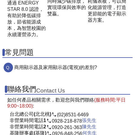
同時減少碳排放，
耗儀表板，可以簡
通過 ENERGY
實現環保與效率的
化能源管理，打造
STAR 8.0 認證，
雙贏。
更節能的電子顯示
有助於降低碳排
器方案。
放，節省能源成
本，為智慧校園的
永續運營添力。
常見問題
商用顯示器及家用顯示器(電視)的差別?
聯絡我們
Contact Us
如任何產品相關需求，歡迎您與我們聯絡
(服務時間:平日
9:00~18:00)
:
台北總公司(北北桃)
(02)8531-6469
非營業時間電話1
張先生
0928-218-878
非營業時間電話2
陳先生
0920-261-363
基隆辦事處(基隆)
何先生
0926-848-256