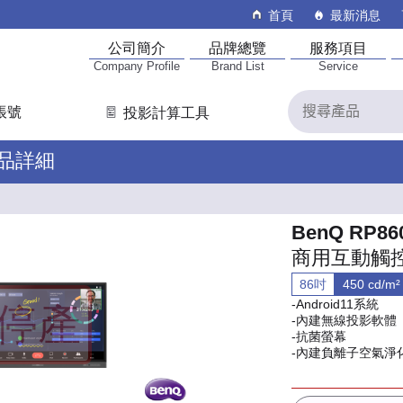
首頁
最新消息
公司簡介
品牌總覽
服務項目
Company Profile
Brand List
Service
帳號
投影計算工具
產品詳細
BenQ RP86
商用互動觸
86吋
450 cd/m²
-Android11系統
-內建無線投影軟體
-抗菌螢幕
-內建負離子空氣淨