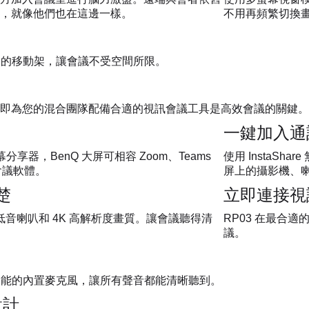
，就像他們也在這邊一樣。
不用再頻繁切換
輪子的移動架，讓會議不受空間所限。
即為您的混合團隊配備合適的視訊會議工具是高效會議的關鍵。
一鍵加入通
線螢幕分享器，BenQ 大屏可相容 Zoom、Teams
使用 InstaSh
訊會議軟體。
屏上的攝影機、
楚
立即連接視
Plus 重低音喇叭和 4K 高解析度畫質。讓會議聽得清
RP03 在最合
議。
噪功能的內置麥克風，讓所有聲音都能清晰聽到。
設計