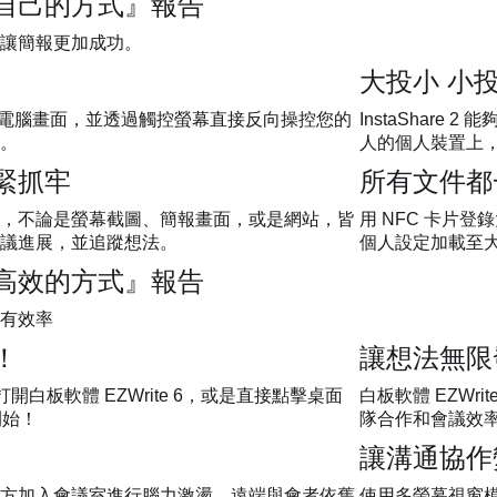
自己的方式』報告
讓簡報更加成功。
大投小 小
 共享您的電腦畫面，並透過觸控螢幕直接反向操控您的
InstaShar
。
人的個人裝置上
緊抓牢
所有文件都
，不論是螢幕截圖、簡報畫面，或是網站，皆
用 NFC 卡片
議進展，並追蹤想法。
個人設定加載至
高效的方式』報告
有效率
！
讓想法無限
開白板軟體 EZWrite 6，或是直接點擊桌面
白板軟體 EZW
開始！
隊合作和會議效
讓溝通協作
方加入會議室進行腦力激盪。遠端與會者依舊
使用多螢幕視窗