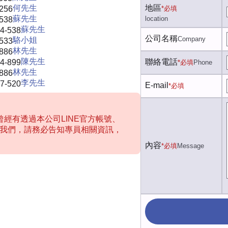
何先生
地區
-256
*必填
蘇先生
location
-538
蘇先生
4-538
公司名稱
Company
駱小姐
-533
林先生
-886
陳先生
聯絡電話
4-899
*必填
Phone
林先生
-886
李先生
7-520
E-mail
*必填
經有透過本公司LINE官方帳號、
聯絡我們，請務必告知專員相關資訊，
內容
*必填
Message