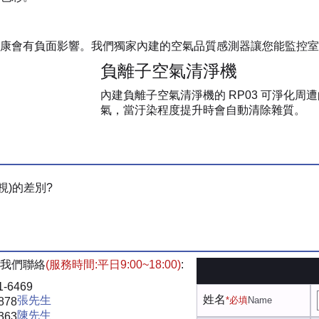
康會有負面影響。我們獨家內建的空氣品質感測器讓您能監控室內C
負離子空氣清淨機
內建負離子空氣清淨機的 RP03 可淨化周
氣，當汙染程度提升時會自動清除雜質。
視)的差別?
我們聯絡
(服務時間:平日9:00~18:00)
:
1-6469
姓名
張先生
*必填
Name
878
陳先生
363