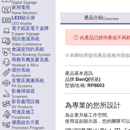
Digital Signage
家用電視
Home Monitors
產品介紹
LED顯示屏
Overview
LED display
電子紙及電子桌牌
E-paper Signage
此產品已經停產或不再
視訊會議系統
Video Conference
會議室預約系統
Room Booking System
※本網站所提供
產品規格內容
如
商務耳機及麥克風
Headset & Mics
環控系統
產品基本資訊
Automation
品牌:BenQ(明基)
音響及廣播系統
型號/名稱: RP8603
PA Systems
影像掃描器
Scanners
影音處理設備
為專業的您所設計
AV Products
周邊及施工
為企業升級工作空間。
Peripherals
使用這款顯示器，您的團隊可以
優惠組合方案
Promotion Program