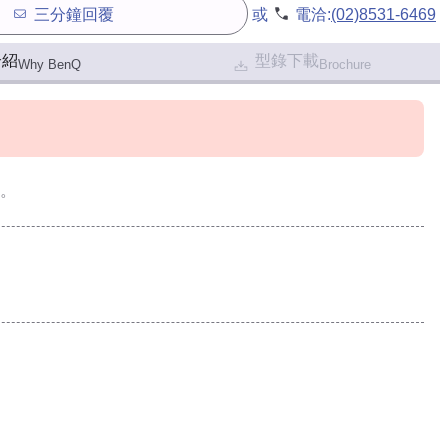
三分鐘回覆
或
電洽:
(02)8531-6469
介紹
型錄下載
Why BenQ
Brochure
。