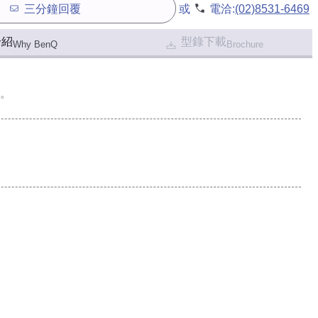
三分鐘回覆
或
電洽:
(02)8531-6469
介紹
型錄下載
Why BenQ
Brochure
。