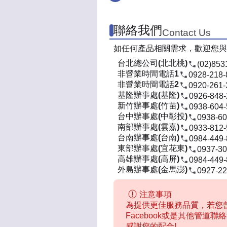
聯絡我們
Contact Us
如任何產品相關需求，歡迎您與
台北總公司(北北桃)
(02)853
非營業時間電話1
0928-218-
非營業時間電話2
0920-261-
基隆辦事處(基隆)
0926-848
新竹辦事處(竹苗)
0938-604
台中辦事處(中彰投)
0938-60
南部辦事處(雲嘉)
0933-812
台南辦事處(台南)
0984-449
東部辦事處(宜花東)
0937-30
高雄辦事處(高屏)
0984-449
外島辦事處(金馬澎)
0927-22
注意事項
為提供更佳服務品質，若您曾
Facebook或是其他管道
感謝您的配合!