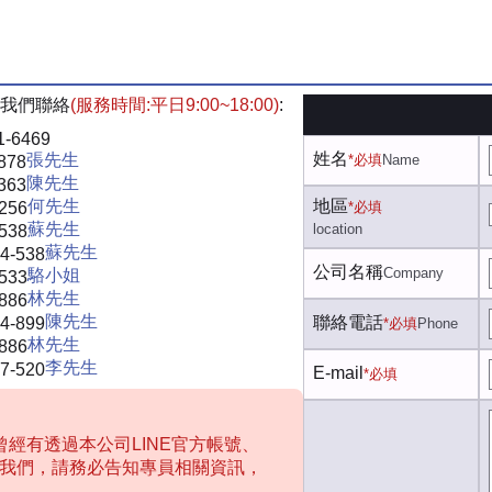
我們聯絡
(服務時間:平日9:00~18:00)
:
1-6469
姓名
張先生
*必填
Name
878
陳先生
363
何先生
地區
-256
*必填
蘇先生
location
-538
蘇先生
4-538
公司名稱
Company
駱小姐
-533
林先生
-886
陳先生
聯絡電話
4-899
*必填
Phone
林先生
-886
李先生
7-520
E-mail
*必填
經有透過本公司LINE官方帳號、
聯絡我們，請務必告知專員相關資訊，