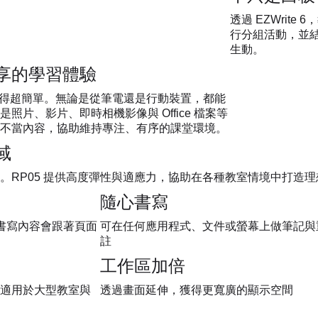
透過 EZWri
行分組活動，並結
生動。
享的學習體驗
無線投影變得超簡單。無論是從筆電還是行動裝置，都能
片、影片、即時相機影像與 Office 檔案等
不當內容，協助維持專注、有序的課堂環境。
域
。RP05 提供高度彈性與適應力，協助在各種教室情境中打造
隨心書寫
面時，書寫內容會跟著頁面
可在任何應用程式、文件或螢幕上做筆記與
註
工作區加倍
適用於大型教室與
透過畫面延伸，獲得更寬廣的顯示空間