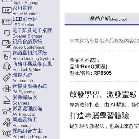
Digital Signage
家用電視
Home Monitors
產品介紹
LED顯示屏
Overview
LED display
電子紙及電子桌牌
E-paper Signage
※本網站所提供
產品規格內容
如
視訊會議系統
Video Conference
會議室預約系統
Room Booking System
產品基本資訊
商務耳機及麥克風
品牌:BenQ(明基)
Headset & Mics
型號/名稱: RP6505
環控系統
Automation
音響及廣播系統
PA Systems
啟發學習、激發靈感
影像掃描器
Scanners
專為教師打造，由 AI 驅動，
影音處理設備
打造專屬學習體驗
AV Products
周邊及施工
Peripherals
提升現今教學法，也為未來教室
優惠組合方案
Promotion Program