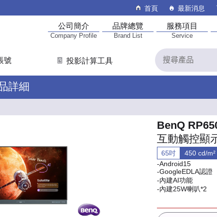
首頁
最新消息
公司簡介
品牌總覽
服務項目
Company Profile
Brand List
Service
帳號
投影計算工具
產品詳細
BenQ RP65
互動觸控顯
65吋
450 cd/m²
-Android15
-GoogleEDLA認證
-內建AI功能
-內建25W喇叭*2