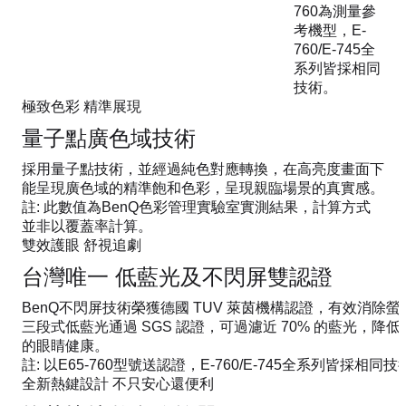
760為測量參
考機型，E-
760/E-745全
系列皆採相同
技術。
極致色彩 精準展現
量子點廣色域技術​
採用量子點技術，並經過純色對應轉換，在高亮度畫面下
能呈現廣色域的精準飽和色彩，呈現親臨場景的真實感。
註: 此數值為BenQ色彩管理實驗室實測結果，計算方式
並非以覆蓋率計算。
雙效護眼 舒視追劇
台灣唯一 低藍光及不閃屏雙認證​
BenQ不閃屏技術榮獲德國 TUV 萊茵機構認證，有效消除
三段式低藍光通過 SGS 認證，可過濾近 70% 的藍光，
的眼睛健康。
註: 以E65-760型號送認證，E-760/E-745全系列皆採相同技
全新熱鍵設計 不只安心還便利