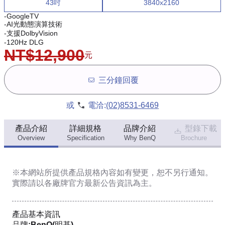
43吋
3840x2160
-GoogleTV
-AI光動態演算技術
-支援DolbyVision
-120Hz DLG
NT$12,900
元
三分鐘回覆
或
電洽:
(02)8531-6469
產品介紹
詳細規格
品牌介紹
型錄下載
Overview
Specification
Why BenQ
Brochure
※本網站所提供
產品規格內容
如有變更，恕不另行通知。
實際請以各廠牌官方最新公告資訊為主。
產品基本資訊
品牌:BenQ(明基)