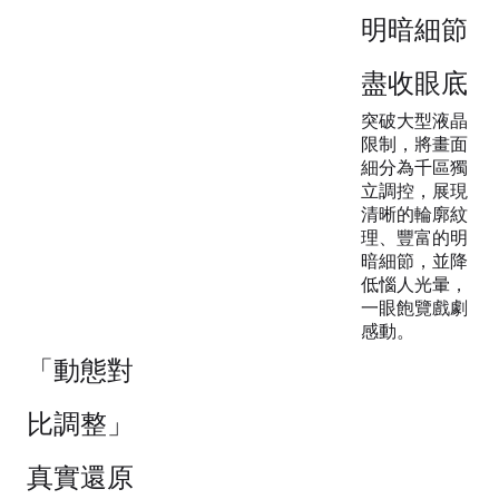
明暗細節
盡收眼底​
突破大型液晶
限制，將畫面
細分為千區獨
立調控，展現
清晰的輪廓紋
理、豐富的明
暗細節，並降
低惱人光暈，
一眼飽覽戲劇
感動。
「動態對
比調整」
真實還原