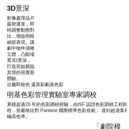
3D景深
影像處理晶片
嚴密運算，即
時調整動態對
比，增益明暗
細節表現。讓
劇中物件清晰
立體，凸顯場
景3D景深，
打造宛如親臨
其境的視覺新
體驗。
出廠即校色 還原影劇真色彩
明基色彩管理實驗室專家調校
累積超過20 年的色彩調校經驗，由ISF 認證色彩調校工程
程，並嚴格比對 Pantone 國際標準色彩規範， 達到超過業界標準的C
極高色準。
「劇院模