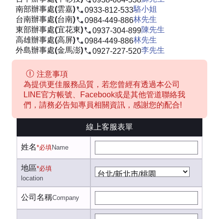
南部辦事處(雲嘉)
駱小姐
0933-812-533
台南辦事處(台南)
林先生
0984-449-886
東部辦事處(宜花東)
陳先生
0937-304-899
高雄辦事處(高屏)
林先生
0984-449-886
外島辦事處(金馬澎)
李先生
0927-227-520
注意事項
為提供更佳服務品質，若您曾經有透過本公司
LINE官方帳號、Facebook或是其他管道聯絡我
們，請務必告知專員相關資訊，感謝您的配合!
線上客服表單
姓名
*必填
Name
地區
*必填
location
公司名稱
Company