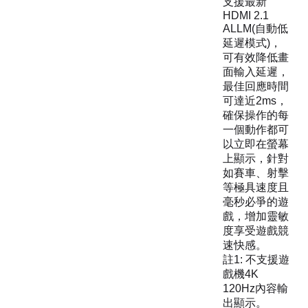
支援最新
HDMI 2.1
ALLM(自動低
延遲模式)，
可有效降低畫
面輸入延遲，
最佳回應時間
可達近2ms，
確保操作的每
一個動作都可
以立即在螢幕
上顯示，針對
如賽車、射擊
等極具速度且
毫秒必爭的遊
戲，增加靈敏
度享受遊戲競
速快感。​
註1: 不支援遊
戲機4K
120Hz內容輸
出顯示。