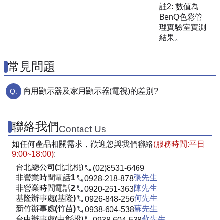
註2: 數值為
BenQ色彩管
理實驗室實測
結果。
常見問題
商用顯示器及家用顯示器(電視)的差別?
聯絡我們
Contact Us
如任何產品相關需求，歡迎您與我們聯絡
(服務時間:平日
9:00~18:00)
:
台北總公司(北北桃)
(02)8531-6469
非營業時間電話1
張先生
0928-218-878
非營業時間電話2
陳先生
0920-261-363
基隆辦事處(基隆)
何先生
0926-848-256
新竹辦事處(竹苗)
蘇先生
0938-604-538
台中辦事處(中彰投)
蘇先生
0938-604-538