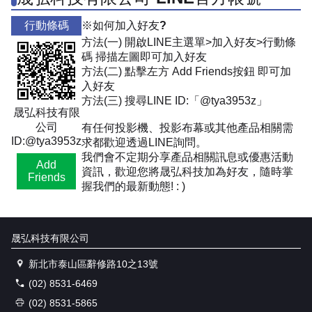
行動條碼
※如何加入好友?
方法(一) 開啟LINE主選單>加入好友>行動條
碼 掃描左圖即可加入好友
方法(二) 點擊左方 Add Friends按鈕 即可加
入好友
方法(三) 搜尋LINE ID:「@tya3953z」
晟弘科技有限
公司
有任何投影機、投影布幕或其他產品相關需
ID:@tya3953z
求都歡迎透過LINE詢問。
我們會不定期分享產品相關訊息或優惠活動
Add
資訊，歡迎您將晟弘科技加為好友，隨時掌
Friends
握我們的最新動態! : )
晟弘科技有限公司
新北市泰山區辭修路10之13號
(02) 8531-6469
(02) 8531-5865