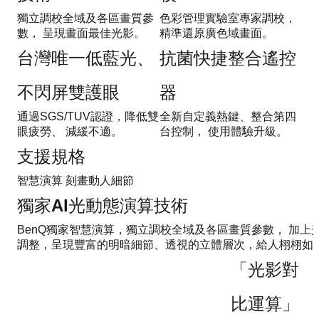
獨立調校全域及各區畫質參
色彩管理實驗室專家調校，
數， 呈現畫面最佳光影。
精準還原廣色域畫面。
台灣唯一低藍光、
抗菌快捷整合遙控
不閃屏雙護眼
器
通過SGS/TUV認證，降低雙
全新自定義熱鍵、整合第四
眼疲勞、 減緩不適。
台控制， 使用體驗升級。
支援規格
智慧演算 刻畫動人細節
獨家AI光動態演算技術
BenQ獨家智慧演算，獨立調校全域及各區畫質參數， 加上
調整，呈現豐富的明暗細節、透視的立體層次，給人栩栩如
「光影對
比運算」