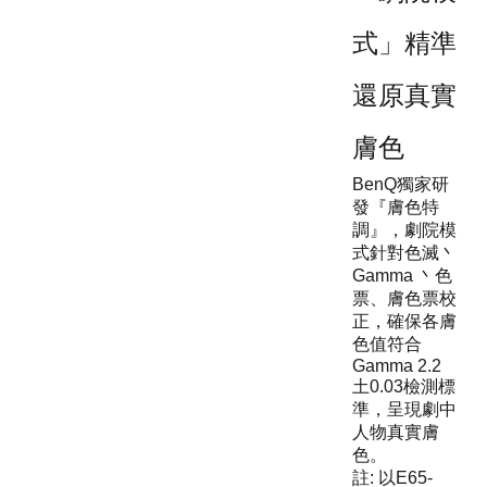
式」精準
還原真實
膚色
BenQ獨家研
發『膚色特
調』，劇院模
式針對色滅丶
Gamma 丶色
票、膚色票校
正，確保各膚
色值符合
Gamma 2.2
土0.03檢測標
準，呈現劇中
人物真實膚
色。
註: 以E65-