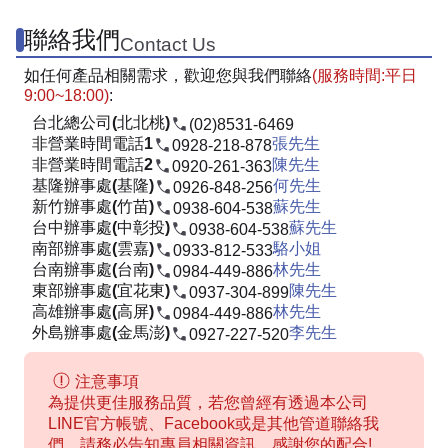
聯絡我們
Contact Us
如任何產品相關需求，歡迎您與我們聯絡
(服務時間:平日
9:00~18:00)
:
台北總公司(北北桃)
(02)8531-6469
非營業時間電話1
張先生
0928-218-878
非營業時間電話2
陳先生
0920-261-363
基隆辦事處(基隆)
何先生
0926-848-256
新竹辦事處(竹苗)
蘇先生
0938-604-538
台中辦事處(中彰投)
蘇先生
0938-604-538
南部辦事處(雲嘉)
駱小姐
0933-812-533
台南辦事處(台南)
林先生
0984-449-886
東部辦事處(宜花東)
陳先生
0937-304-899
高雄辦事處(高屏)
林先生
0984-449-886
外島辦事處(金馬澎)
李先生
0927-227-520
注意事項
為提供更佳服務品質，若您曾經有透過本公司
LINE官方帳號、Facebook或是其他管道聯絡我
們，請務必告知專員相關資訊，感謝您的配合!