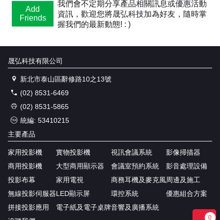
我們會不定期分享產品相關訊息或優惠活動
Add
資訊，歡迎您將晟弘科技加為好友，隨時掌
Friends
握我們的最新動態! : )
晟弘科技有限公司
新北市泰山區辭修路10之13號
(02) 8531-6469
(02) 8531-5865
統編: 53410215
主要產品
家用投影機
實物投影機
視訊會議系統
影像掃描器
商用投影機
大型商用顯示器
會議室預約系統
影音處理設備
投影布幕
家用電視
商務耳機及麥克風
周邊及施工
無線投影伺服器
LED顯示屏
環控系統
優惠組合方案
拼接投影應用
電子紙及電子桌牌
音響及廣播系統
0