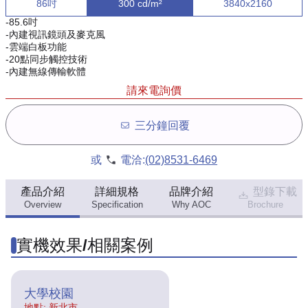
86吋
300 cd/m²
3840x2160
-85.6吋
-內建視訊鏡頭及麥克風
-雲端白板功能
-20點同步觸控技術
-內建無線傳輸軟體
請來電詢價
三分鐘回覆
或
電洽:
(02)8531-6469
產品介紹
詳細規格
品牌介紹
型錄下載
Overview
Specification
Why AOC
Brochure
實機效果/相關案例
大學校園
地點: 新北市