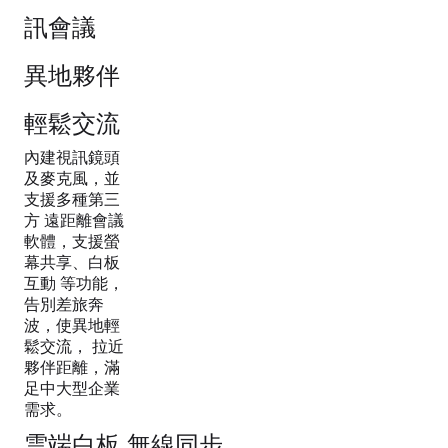
訊會議
異地夥伴
輕鬆交流
內建視訊鏡頭
及麥克風，並
支援多種第三
方 遠距離會議
軟體，支援螢
幕共享、白板
互動 等功能，
告別差旅奔
波，使異地輕
鬆交流， 拉近
夥伴距離，滿
足中大型企業
需求。
雲端白板 無線同步