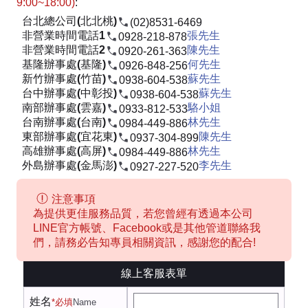
9:00~18:00)
:
台北總公司(北北桃)
(02)8531-6469
非營業時間電話1
張先生
0928-218-878
非營業時間電話2
陳先生
0920-261-363
基隆辦事處(基隆)
何先生
0926-848-256
新竹辦事處(竹苗)
蘇先生
0938-604-538
台中辦事處(中彰投)
蘇先生
0938-604-538
南部辦事處(雲嘉)
駱小姐
0933-812-533
台南辦事處(台南)
林先生
0984-449-886
東部辦事處(宜花東)
陳先生
0937-304-899
高雄辦事處(高屏)
林先生
0984-449-886
外島辦事處(金馬澎)
李先生
0927-227-520
注意事項
為提供更佳服務品質，若您曾經有透過本公司
LINE官方帳號、Facebook或是其他管道聯絡我
們，請務必告知專員相關資訊，感謝您的配合!
線上客服表單
姓名
*必填
Name