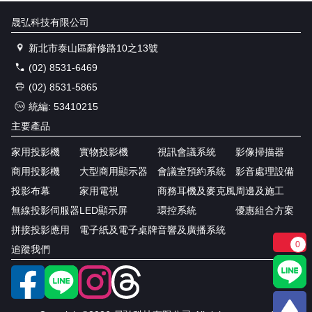
晟弘科技有限公司
新北市泰山區辭修路10之13號
(02) 8531-6469
(02) 8531-5865
統編: 53410215
主要產品
家用投影機
實物投影機
視訊會議系統
影像掃描器
商用投影機
大型商用顯示器
會議室預約系統
影音處理設備
投影布幕
家用電視
商務耳機及麥克風
周邊及施工
無線投影伺服器
LED顯示屏
環控系統
優惠組合方案
拼接投影應用
電子紙及電子桌牌
音響及廣播系統
0
追蹤我們