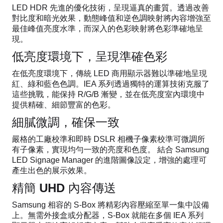
LED HDR 先進的優化技術，呈現逼真的畫質。透過改善
對比度和暗光效果，動態峰值和逆色調映射將內容增強至
最佳峰值亮度水準，而深入的色彩映射將色彩準確地呈
現。
低亮度環境下，呈現準確色彩
在低亮度環境下，傳統 LED 商用顯示器難以準確地呈現
紅、綠和藍色色調。IEA 系列透過獨特的運算技術克服了
這些挑戰，能保持 R/G/B 漸變，並在低亮度室內環境中
提供精確、細節豐富的色彩。
細膩微調，確保一致
嚴格的工廠校準和即時 DSLR 相機子像素校準可微調所
有子像素，實現均勻一致的亮度和色度。 結合 Samsung
LED Signage Manager 的進階圖像設定，增強的處理可
產生出色的展示效果。
精簡 UHD 內容傳送
Samsung 相容的 S-Box 將精彩內容壓縮至單一集中設備
上。無需外接盒或分配器，S-Box 就能在多個 IEA 系列