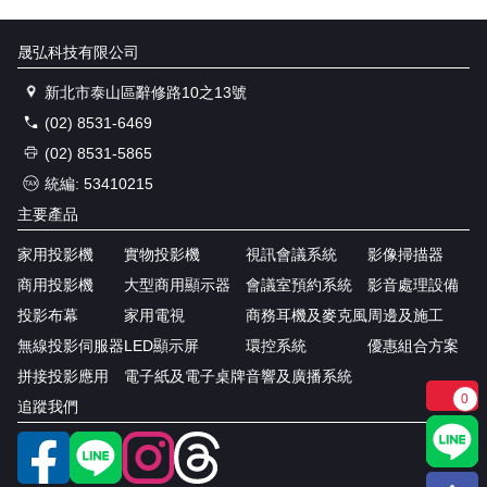
晟弘科技有限公司
新北市泰山區辭修路10之13號
(02) 8531-6469
(02) 8531-5865
統編: 53410215
主要產品
家用投影機
實物投影機
視訊會議系統
影像掃描器
商用投影機
大型商用顯示器
會議室預約系統
影音處理設備
投影布幕
家用電視
商務耳機及麥克風
周邊及施工
無線投影伺服器
LED顯示屏
環控系統
優惠組合方案
拼接投影應用
電子紙及電子桌牌
音響及廣播系統
0
追蹤我們