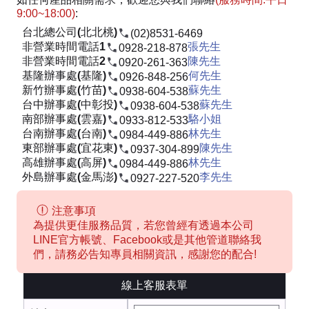
9:00~18:00)
:
台北總公司(北北桃)
(02)8531-6469
非營業時間電話1
張先生
0928-218-878
非營業時間電話2
陳先生
0920-261-363
基隆辦事處(基隆)
何先生
0926-848-256
新竹辦事處(竹苗)
蘇先生
0938-604-538
台中辦事處(中彰投)
蘇先生
0938-604-538
南部辦事處(雲嘉)
駱小姐
0933-812-533
台南辦事處(台南)
林先生
0984-449-886
東部辦事處(宜花東)
陳先生
0937-304-899
高雄辦事處(高屏)
林先生
0984-449-886
外島辦事處(金馬澎)
李先生
0927-227-520
注意事項
為提供更佳服務品質，若您曾經有透過本公司
LINE官方帳號、Facebook或是其他管道聯絡我
們，請務必告知專員相關資訊，感謝您的配合!
線上客服表單