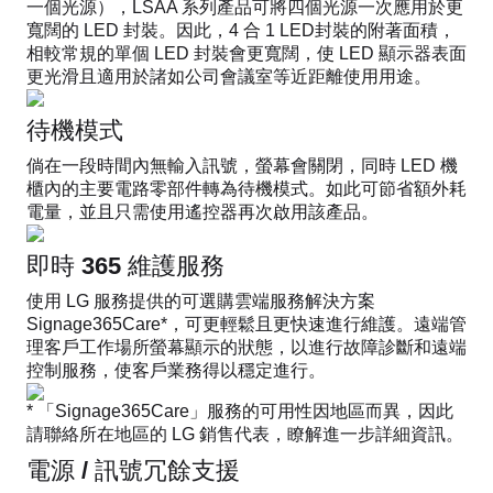
一個光源），LSAA 系列產品可將四個光源一次應用於更
寬闊的 LED 封裝。因此，4 合 1 LED封裝的附著面積，
相較常規的單個 LED 封裝會更寬闊，使 LED 顯示器表面
更光滑且適用於諸如公司會議室等近距離使用用途。
待機模式
倘在一段時間內無輸入訊號，螢幕會關閉，同時 LED 機
櫃內的主要電路零部件轉為待機模式。如此可節省額外耗
電量，並且只需使用遙控器再次啟用該產品。
即時 365 維護服務
使用 LG 服務提供的可選購雲端服務解決方案
Signage365Care*，可更輕鬆且更快速進行維護。遠端管
理客戶工作場所螢幕顯示的狀態，以進行故障診斷和遠端
控制服務，使客戶業務得以穩定進行。
* 「Signage365Care」服務的可用性因地區而異，因此
請聯絡所在地區的 LG 銷售代表，瞭解進一步詳細資訊。
電源 / 訊號冗餘支援